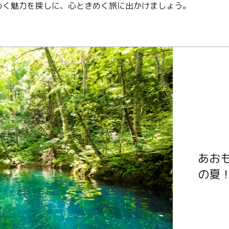
めく魅力を探しに、心ときめく旅に出かけましょう。
Language
English
简体中文
MICE・教育・観光事業者の皆様へ
あお
の夏！