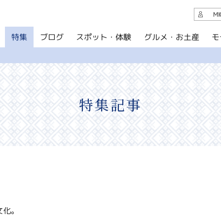
観光案内
M
スポット・体験
グルメ・お土産
モ
ブログ
特集
ブログ
グルメ・お土産
イベント
特集記事
アクセス
このサイトについて
共有
写真ライブラリー
パンフレットダウンロード
文化。
運営組織について