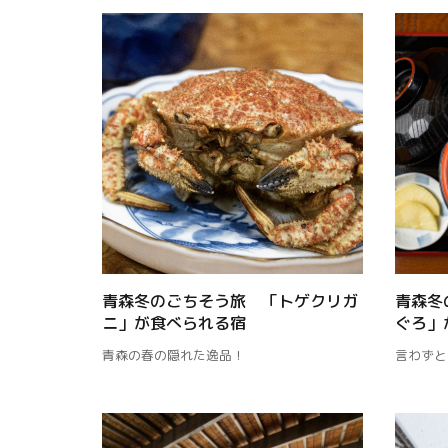
青森冬のごちそう旅 「トゲクリガ
青森冬
ニ」が食べられる宿
ぐろ」
青森の春の隠れた逸品！
言わずと