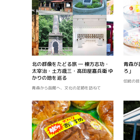
北の群像をたどる旅 ― 棟方志功・
青森が
太宰治・土方歳三・高田屋嘉兵衛 ゆ
ろ」
かりの地を巡る
伝統の技
青森から函館へ、文化の足跡を訪ねて