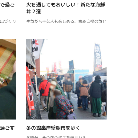
で過ご
火を通してもおいしい！新たな海鮮
丼２選
出づくり
生魚が苦手な人も楽しめる、青森自慢の魚介
過ごす
冬の館鼻岸壁朝市を歩く
冬開催、その朝の様子を現地から