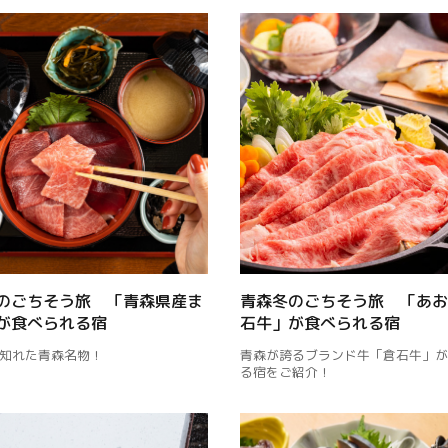
Facebook
Line
Copy URL
のごちそう旅 「青森県産ま
青森冬のごちそう旅 「あお
が食べられる宿
石牛」が食べられる宿
知れた青森名物！
青森が誇るブランド牛「倉石牛」が
る宿をご紹介！