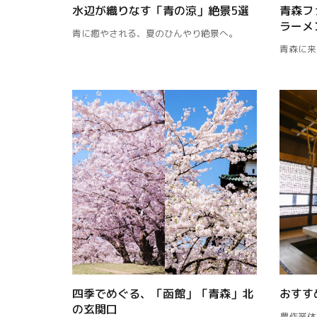
水辺が織りなす「青の涼」絶景5選
青森フ
ラーメ
青に癒やされる、夏のひんやり絶景へ。
青森に来
四季でめぐる、「函館」「青森」北
おすす
の玄関口
農作業体