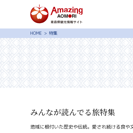
特集
HOME
特集
スポット・体験
モデルコース
旅の予約
観光ガイド
サイト内検索
行きたいリスト
みんなが読んでる旅特集
動画ライブラリー
地域に根付いた歴史や伝統。愛され続ける食や
よくある質問