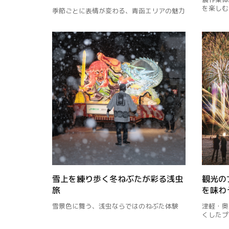
を楽しむ
季節ごとに表情が変わる、青函エリアの魅力
雪上を練り歩く冬ねぶたが彩る浅虫
観光の
旅
を味わ
雪景色に舞う、浅虫ならではのねぶた体験
津軽・奥
くしたプ