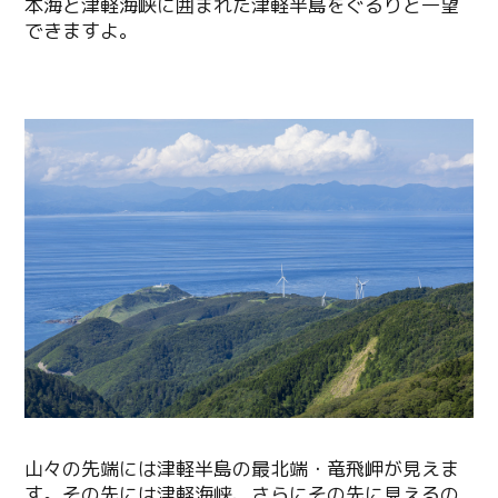
本海と津軽海峡に囲まれた津軽半島をぐるりと一望
Line
できますよ。
Copy URL
山々の先端には津軽半島の最北端・竜飛岬が見えま
す。その先には津軽海峡、さらにその先に見えるの