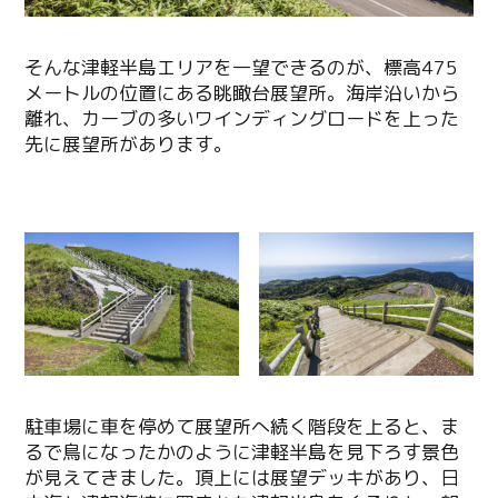
そんな津軽半島エリアを一望できるのが、標高475
メートルの位置にある眺瞰台展望所。海岸沿いから
離れ、カーブの多いワインディングロードを上った
先に展望所があります。
Twitter
駐車場に車を停めて展望所へ続く階段を上ると、ま
るで鳥になったかのように津軽半島を見下ろす景色
Facebook
が見えてきました。頂上には展望デッキがあり、日