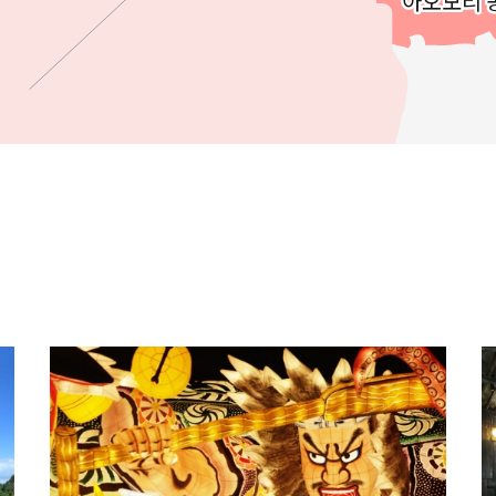
아오모리 
아오모리 
Facebook에 공유
링크 복사
more
m