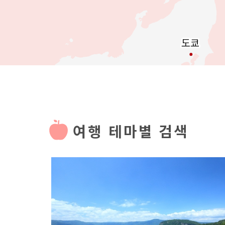
도쿄
도쿄
여행 테마별 검색
more