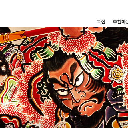
Main menu
추천하는
특집
추천하는 모델 코스
관광
통안내
Language
English
简体中文
사진 갤러리