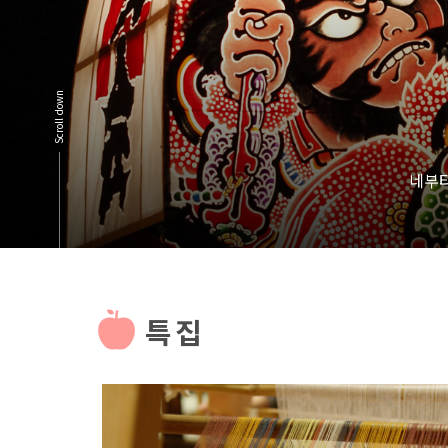
Scroll down
네부타
특집
more