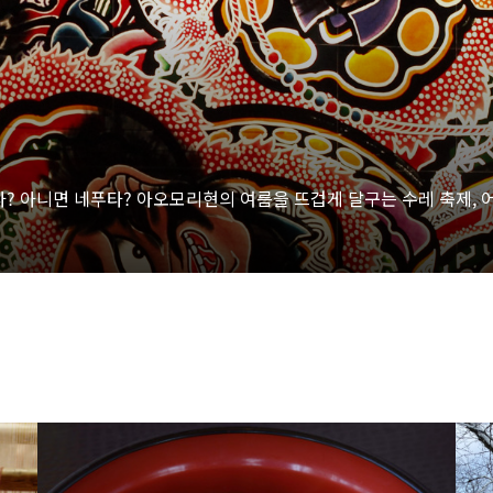
? 아니면 네푸타? 아오모리현의 여름을 뜨겁게 달구는 수레 축제, 
more
mor