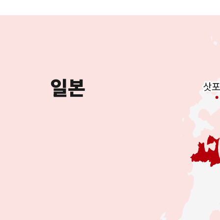
일본
삿
삿