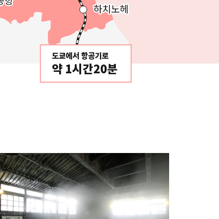
공항
공항
하치노헤
하치노헤
도쿄에서 항공기로
약 1시간20분
ore