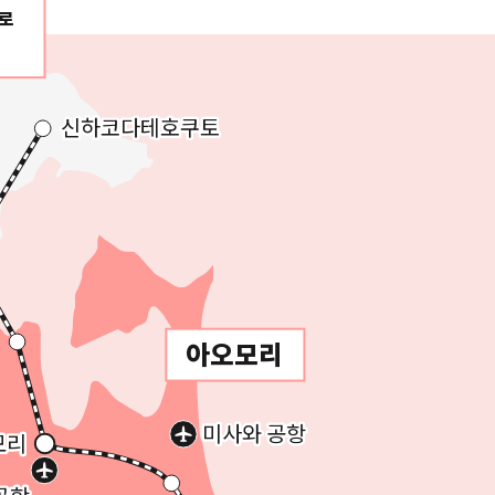
로
신하코다테호쿠토
신하코다테호쿠토
아오모리
미사와 공항
미사와 공항
모리
모리