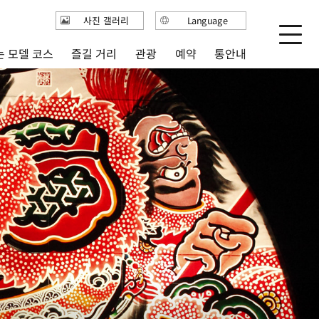
사진 갤러리
Language
日本語
 모델 코스
즐길 거리
통안내
관광
예약
English
繁体中文
简体中文
한국어