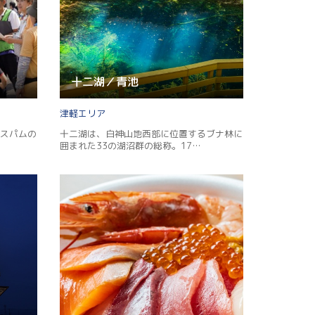
十二湖／青池
津軽
スパムの
十二湖は、白神山地西部に位置するブナ林に
囲まれた33の湖沼群の総称。17…