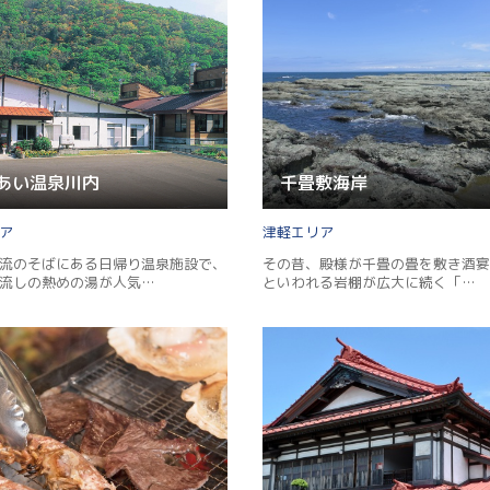
あい温泉川内
千畳敷海岸
津軽
流のそばにある日帰り温泉施設で、
その昔、殿様が千畳の畳を敷き酒宴
流しの熱めの湯が人気…
といわれる岩棚が広大に続く「…