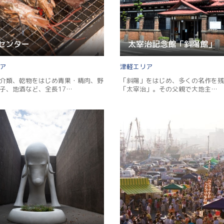
センター
太宰治記念館「斜陽館」
津軽
介類、乾物をはじめ青果・精肉、野
「斜陽」をはじめ、多くの名作を残
子、地酒など、全長17…
「太宰治」。その父親で大地主…