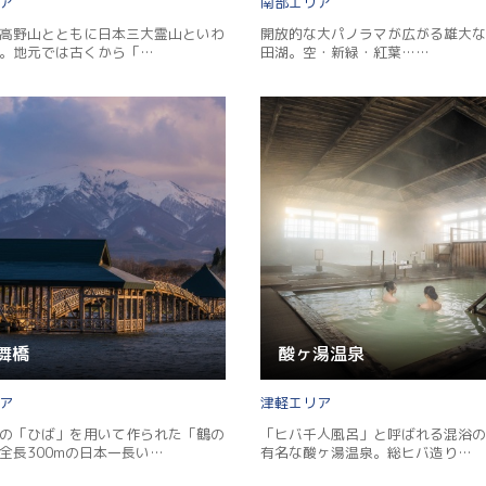
南部
高野山とともに日本三大霊山といわ
開放的な大パノラマが広がる雄大な
。地元では古くから「…
田湖。空・新緑・紅葉……
舞橋
酸ヶ湯温泉
津軽
の「ひば」を用いて作られた「鶴の
「ヒバ千人風呂」と呼ばれる混浴の
Twitter
全長300mの日本一長い…
有名な酸ヶ湯温泉。総ヒバ造り…