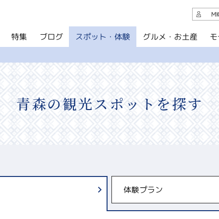
観光案内
M
スポット・体験
グルメ・お土産
モ
ブログ
特集
ブログ
グルメ・お土産
イベント
青森の観光スポットを探す
アクセス
このサイトについて
共有
写真ライブラリー
体験プラン
パンフレットダウンロード
運営組織について