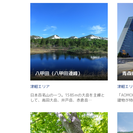
八甲田（八甲田連峰）
青森
津軽
津軽
日本百名山の一つ。1585mの大岳を主峰と
「AOM
して、高田大岳、井戸岳、赤倉岳…
建物が特