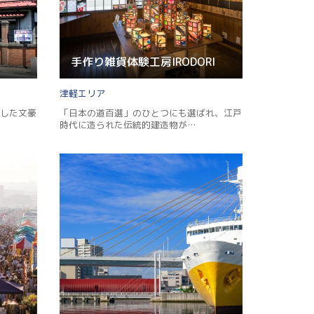
手作り雑貨体験工房IRODORI
津軽
した文豪
「日本の道百選」のひとつにも選ばれ、江戸
時代に造られた伝統的建造物が…