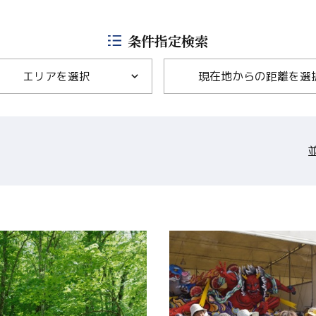
Language
条件指定検索
English
エリアを選択
現在地からの距離を選
简体中文
MICE・教育・観光事業者の皆様へ