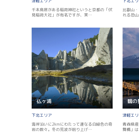
津軽
下北
千本鳥居がある稲荷神社というと京都の「伏
比叡山・
見稲荷大社」が有名ですが、実…
れる恐山
仏ヶ浦
鶴の
下北
津軽
海岸沿いに2kmにわたって連なる白緑色の奇
青森県産
岩の数々。冬の荒波が削り上げ…
舞橋」は