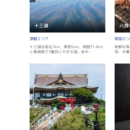
十三湖
八食
津軽
南部
十三湖は南北7km、東西5km、周囲31.4km
新鮮な魚
と青森県で3番目に大きな湖。岩木…
菜、お菓