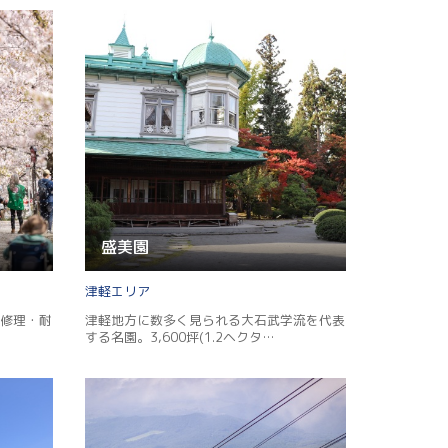
盛美園
津軽
修理・耐
津軽地方に数多く見られる大石武学流を代表
する名園。3,600坪(1.2ヘクタ…