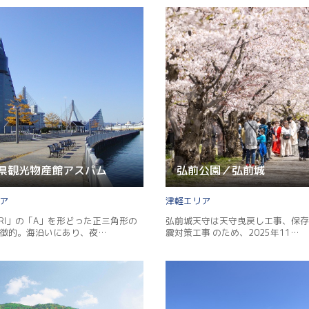
Facebook
Line
Copy URL
県観光物産館アスパム
弘前公園／弘前城
津軽
ORI」の「A」を形どった正三角形の
弘前城天守は天守曳戻し工事、保存
徴的。海沿いにあり、夜…
震対策工事 のため、2025年11…