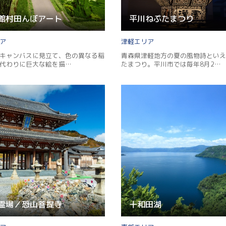
館村田んぼアート
平川ねぷたまつり
津軽
キャンバスに見立て、色の異なる稲
青森県津軽地方の夏の風物詩といえ
代わりに巨大な絵を描…
たまつり。平川市では毎年8月2…
霊場／恐山菩提寺
十和田湖