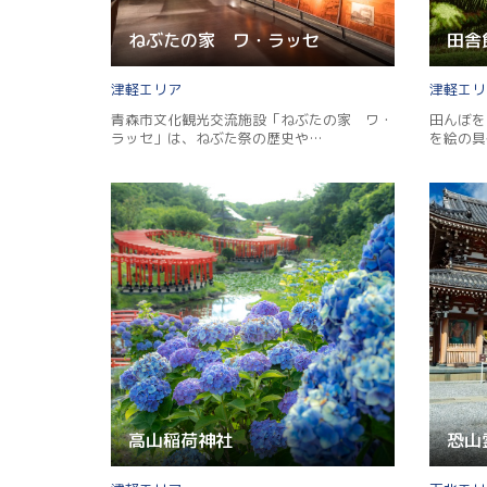
ねぶたの家 ワ・ラッセ
田舎
津軽
津軽
青森市文化観光交流施設「ねぶたの家 ワ・
田んぼを
ラッセ」は、ねぶた祭の歴史や…
を絵の具
高山稲荷神社
恐山