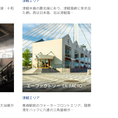
津軽
湖・十和
津軽半島の最北端にあり、津軽海峡に突き出
た岬。西は日本海、北は津軽海…
エーファクトリー（A-FACTORY）
津軽
大浴場が
青森駅前のウォーターフロントエリア、陸奥
湾をバックに六連の三角屋根が…