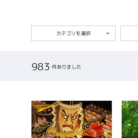
関連リンク集
日本語
カテゴリを選択
繁体中文
한국어
983
件ありました