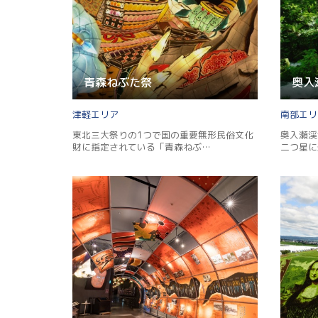
青森ねぶた祭
奥入
津軽
南部
東北三大祭りの1つで国の重要無形民俗文化
奥入瀬渓
財に指定されている「青森ねぶ…
二つ星に