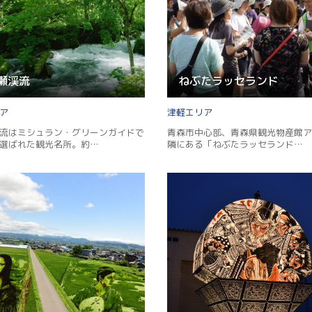
瀬渓流
ねぶたラッセランド
津軽
流はミシュラン・グリーンガイドで
青森市中心部、青森県観光物産館ア
選ばれた観光名所。約…
隣にある「ねぶたラッセランド…