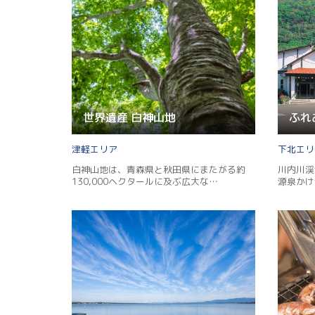
世界遺産 白神山地
ふれ
津軽
下北
白神山地は、青森県と秋田県にまたがる約
川内川渓
130,000ヘクタールに及ぶ広大な…
源泉かけ