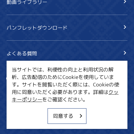
動画ライブラリー
パンフレットダウンロード
よくある質問
当サイトでは、利便性の向上と利用状況の解
析、広告配信のためにCookieを使用していま
サイト内検索
共有
す。サイトを閲覧いただく際には、Cookieの使
行きたいリスト
用に同意いただく必要があります。詳細は
クッ
キーポリシー
をご確認ください。
MICE・教育・観光事業者の皆様へ
サイトポリシー
同意する
関連リンク集