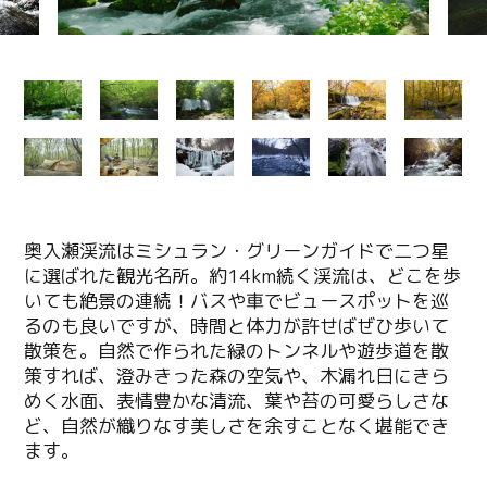
奥入瀬渓流はミシュラン・グリーンガイドで二つ星
に選ばれた観光名所。約14km続く渓流は、どこを歩
いても絶景の連続！バスや車でビュースポットを巡
るのも良いですが、時間と体力が許せばぜひ歩いて
散策を。自然で作られた緑のトンネルや遊歩道を散
策すれば、澄みきった森の空気や、木漏れ日にきら
めく水面、表情豊かな清流、葉や苔の可愛らしさな
ど、自然が織りなす美しさを余すことなく堪能でき
ます。