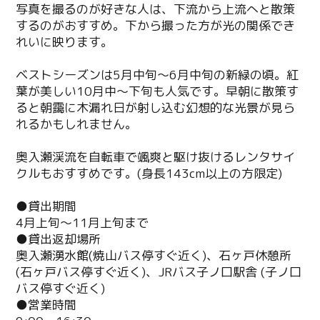
写真を撮るのが好きな人は、下流から上流へと散策
するのがおすすめ。下から撮った方が光の関係でき
れいに映ります。
ベストシーズンは5月中旬～6月中旬の新緑の頃。紅
葉が美しい10月中～下旬も人気です。早朝に散策す
ると朝靄に木漏れ日が射し込む幻想的な光景が見ら
れるかもしれません。
奥入瀬渓流を自転車で颯爽と駆け抜けるレンタサイ
クルもおすすめです。(身長143cm以上の方限定)
●貸出期間
4月上旬～11月上旬まで
●貸出返却場所
奥入瀬湧水館(焼山バス停すぐ近く)、石ヶ戸休憩所
(石ヶ戸バス停すぐ近く)、
JR
バス子ノ口駅舎 (子ノ口
バス停すぐ近く)
●営業時間