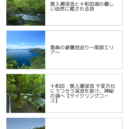
奥入瀬渓流と十和田湖の優し
い自然に癒される旅
青森の避暑地巡り～南部エリ
ア～
十和田・奥入瀬渓流 千変万化
にうつろう渓流を抜け、神秘
の湖へ【サイクリングコー
ス】