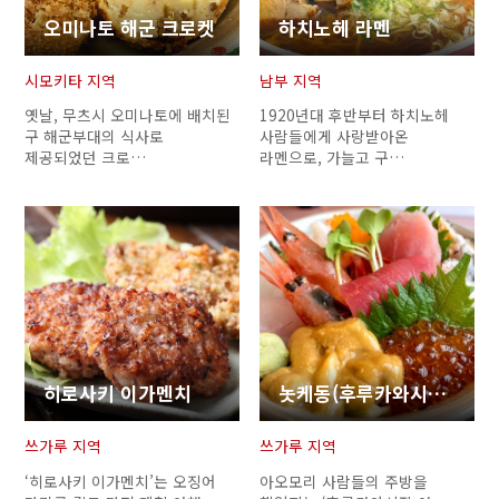
오미나토 해군 크로켓
하치노헤 라멘
시모키타 지역
남부 지역
옛날, 무츠시 오미나토에 배치된
1920년대 후반부터 하치노헤
구 해군부대의 식사로
사람들에게 사랑받아온
제공되었던 크로…
라멘으로, 가늘고 구…
히로사키 이가멘치
놋케동(후루카와시장·아오모리생선채소센터)
쓰가루 지역
쓰가루 지역
‘히로사키 이가멘치’는 오징어
아오모리 사람들의 주방을