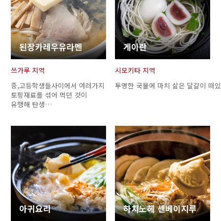
된장카레우유라멘
게이란
쓰가루 지역
시모키타 지역
중,고등학생들사이에서 여러가지
투명한 국물에 마치 삶은 달걀이 떠있
토핑재료를 섞어 먹던 것이
유행해 탄생…
아귀요리
하치노헤 센베이지루