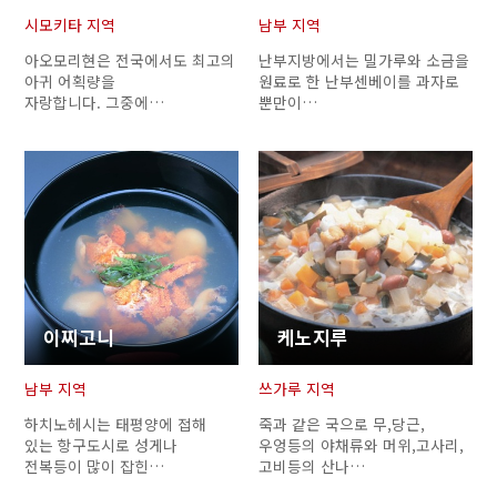
시모키타 지역
남부 지역
아오모리현은 전국에서도 최고의
난부지방에서는 밀가루와 소금을
아귀 어획량을
원료로 한 난부센베이를 과자로
자랑합니다. 그중에…
뿐만이…
이찌고니
케노지루
남부 지역
쓰가루 지역
하치노헤시는 태평양에 접해
죽과 같은 국으로 무,당근,
있는 항구도시로 성게나
우엉등의 야채류와 머위,고사리,
전복등이 많이 잡힌…
고비등의 산나…