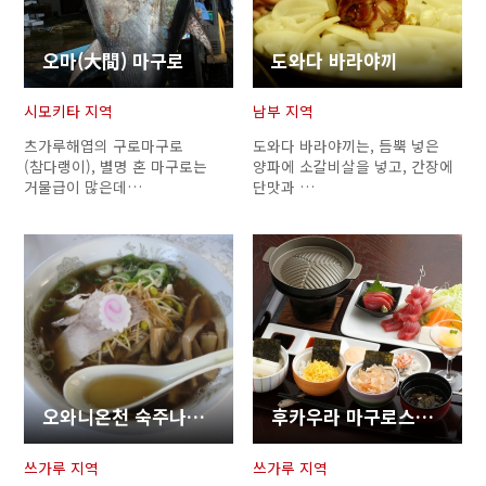
오마(大間) 마구로
도와다 바라야끼
시모키타 지역
남부 지역
츠가루해엽의 구로마구로
도와다 바라야끼는, 듬뿍 넣은
(참다랭이), 별명 혼 마구로는
양파에 소갈비살을 넣고, 간장에
거물급이 많은데…
단맛과 …
오와니온천 숙주나물 라멘
후카우라 마구로스테이키 동(덮밥)
쓰가루 지역
쓰가루 지역