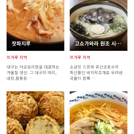
잣파지루
고쇼가와라 원조 시지미라멘
쓰가루 지역
쓰가루 지역
대구는 아오모리현을 대표하는
소금맛 스프에 쥬산코호수의
겨울철 생선. 그 대구의 머리,
특산품인 바지락조개로 우러낸
내장,몸통등…
국물이 듬뿍 …