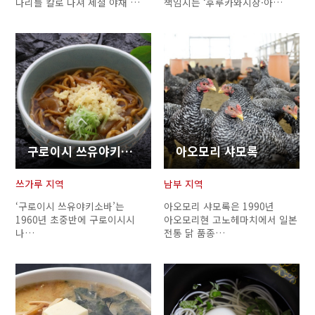
다리를 칼로 다져 제철 야채 …
책임지는 ‘후루카와시장·아…
Twitter에 공유
Facebook에 공유
링크 복사
구로이시 쓰유야키소바
아오모리 샤모록
쓰가루 지역
남부 지역
‘구로이시 쓰유야키소바’는
아오모리 샤모록은 1990년
1960년 초중반에 구로이시시
아오모리현 고노헤마치에서 일본
나…
전통 닭 품종…