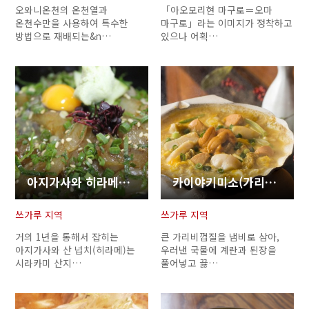
오와니온천의 온천열과
「아오모리현 마구로＝오마
온천수만을 사용하여 특수한
마구로」라는 이미지가 정착하고
방법으로 재배되는&n…
있으나 어획…
아지가사와 히라메노 즈케동(넙치즈케덮밥)
카이야키미소(가리비된장구이)
쓰가루 지역
쓰가루 지역
거의 1년을 통해서 잡히는
큰 가리비껍질을 냄비로 삼아,
아지가사와 산 넙치(히라메)는
우러낸 국물에 계란과 된장을
시라카미 산지…
풀어넣고 끓…