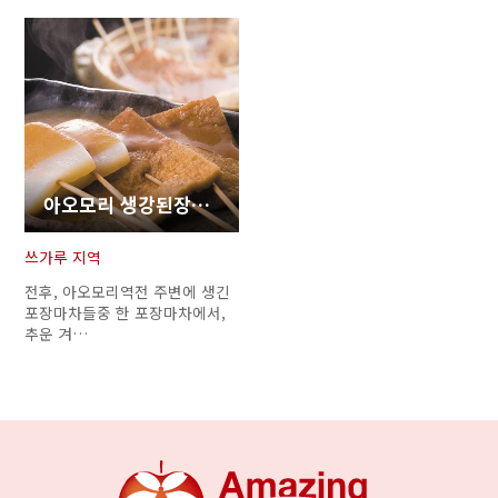
아오모리 생강된장오뎅
쓰가루 지역
전후, 아오모리역전 주변에 생긴
포장마차들중 한 포장마차에서,
추운 겨…