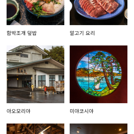
함박조개 덮밥
말고기 요리
아오모리야
미야코시야