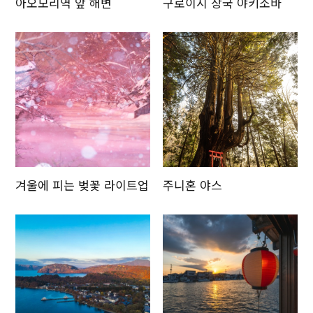
아오모리역 앞 해변
구로이시 장국 야키소바
겨울에 피는 벚꽃 라이트업
주니혼 야스