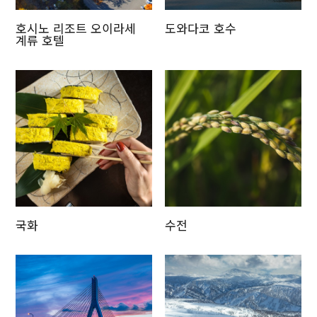
호시노 리조트 오이라세
도와다코 호수
계류 호텔
국화
수전