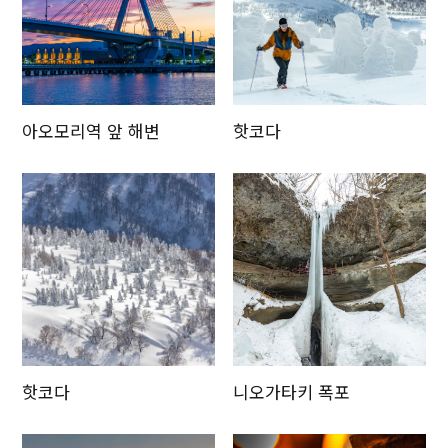
Twitter에 공유
Facebook에 공유
아오모리역 앞 해변
핫코다
링크 복사
핫코다
니오가타키 폭포