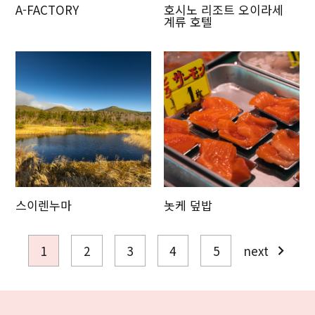
A-FACTORY
호시노 리조트 오이라세
계류 호텔
스이렌누마
놋케 덮밥
1
2
3
4
5
next