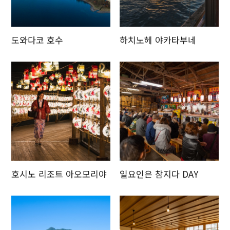
도와다코 호수
하치노헤 야카타부네
호시노 리조트 아오모리야
일요인은 참지다 DAY