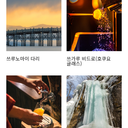
쓰루노마이 다리
쓰가루 비드로(호쿠요
글래스)