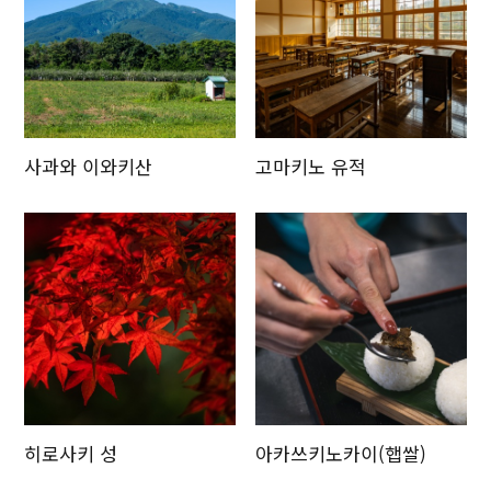
사과와 이와키산
고마키노 유적
히로사키 성
아카쓰키노카이(햅쌀)