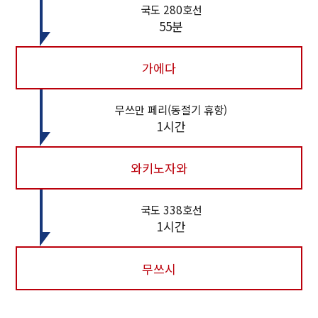
국도 280호선
55분
가에다
무쓰만 페리(동절기 휴항)
1시간
와키노자와
국도 338호선
1시간
무쓰시