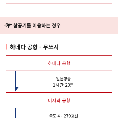
항공기를 이용하는 경우
하네다 공항 - 무쓰시
하네다 공항
일본항공
1시간 20분
Twitter에 공유
Facebook에 공유
미사와 공항
링크 복사
국도 4・279호선