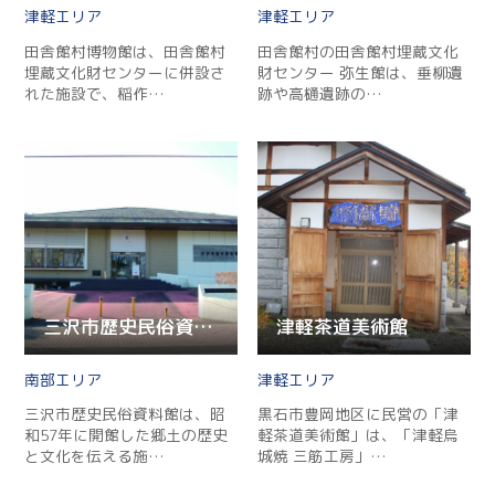
津軽
津軽
田舎館村博物館は、田舎館村
田舎館村の田舎館村埋蔵文化
埋蔵文化財センターに併設さ
財センター 弥生館は、垂柳遺
れた施設で、稲作…
跡や高樋遺跡の…
三沢市歴史民俗資料館
津軽茶道美術館
南部
津軽
三沢市歴史民俗資料館は、昭
黒石市豊岡地区に民営の「津
和57年に開館した郷土の歴史
軽茶道美術館」は、「津軽烏
と文化を伝える施…
城焼 三筋工房」…