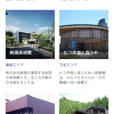
帆風美術館
むつ市海と森ふれあい体験館
南部
下北
株式会社帆風が運営する私営
むつ市海と森ふれあい体験館
の美術館です。主に江戸期の
は、かわうちまりんびーちの
日本画を主とする…
整備に伴い設置さ…