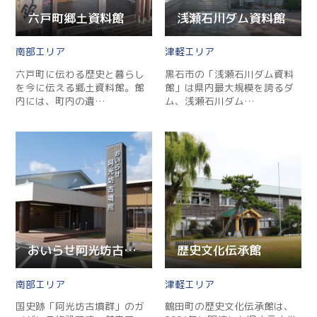
六戸町郷土資料館
浅瀬石川ダム資料館
南部
津軽
六戸町に伝わる歴史と暮らし
黒石市の「浅瀬石川ダム資料
を今に伝える郷土資料館。館
館」は県内最大規模を誇るダ
内には、町内の遺…
ム、浅瀬石川ダム…
おいらせ阿光坊古墳館
歴史文化伝承館
南部
津軽
国史跡「阿光坊古墳群」のガ
鶴田町の歴史文化伝承館は、