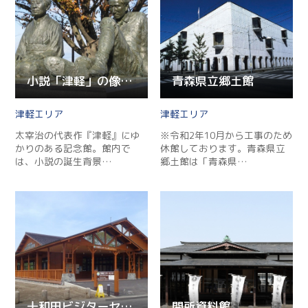
小説「津軽」の像記念館
青森県立郷土館
津軽
津軽
太宰治の代表作『津軽』にゆ
※令和2年10月から工事のため
かりのある記念館。館内で
休館しております。青森県立
は、小説の誕生背景…
郷土館は「青森県…
十和田ビジターセンター
関所資料館