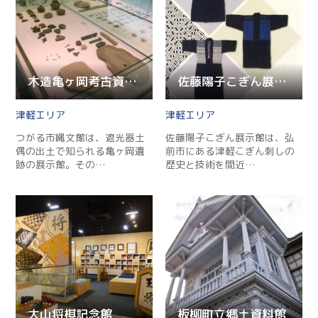
木造亀ヶ岡考古資料室（縄文館内）
佐藤陽子こぎん展示館
津軽
津軽
つがる市縄文館は、遮光器土
佐藤陽子こぎん展示館は、弘
偶の出土で知られる亀ヶ岡遺
前市にある津軽こぎん刺しの
跡の展示館。その…
歴史と技術を間近…
大山将棋記念館
板柳町立郷土資料館