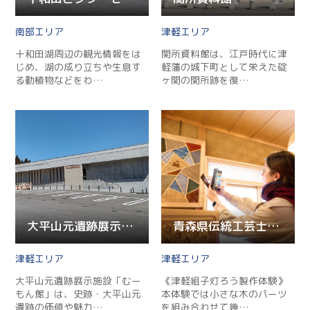
南部
津軽
十和田湖周辺の観光情報をは
関所資料館は、江戸時代に津
じめ、湖の成り立ちや生息す
軽藩の城下町として栄えた碇
る動植物などをわ…
ヶ関の関所跡を復…
大平山元遺跡展示施設むーもん館
青森県伝統工芸士と作る津軽組子灯ろう製作体験
津軽
津軽
大平山元遺跡展示施設「むー
《津軽組子灯ろう製作体験》
もん館」は、史跡・大平山元
本体験では小さな木のパーツ
遺跡の価値や魅力…
を組み合わせて幾…