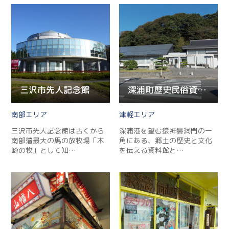
三沢市先人記念館
深浦町歴史民俗資料館・美術館
南部
津軽
三沢市先人記念館は古くから
深浦港を望む猿神鼻洞門の一
南部藩最大の馬の放牧場「木
角にある、郷土の歴史と文化
崎の牧」として知…
を伝える資料館と…
Twitter