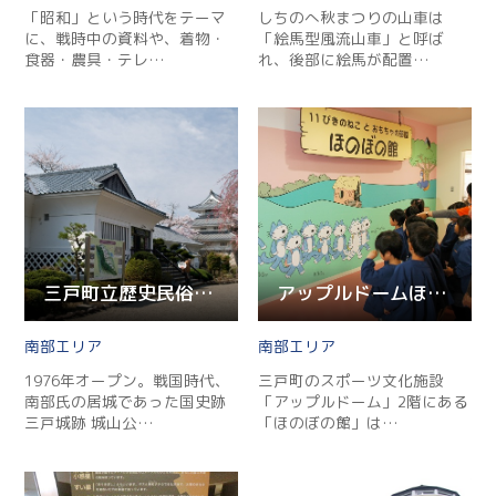
「昭和」という時代をテーマ
しちのへ秋まつりの山車は
に、戦時中の資料や、着物・
「絵馬型風流山車」と呼ば
食器・農具・テレ…
れ、後部に絵馬が配置…
三戸町立歴史民俗資料館・三戸城温故館
アップルドームほのぼの館
南部
南部
1976年オープン。戦国時代、
三戸町のスポーツ文化施設
南部氏の居城であった国史跡
「アップルドーム」2階にある
三戸城跡 城山公…
「ほのぼの館」は…