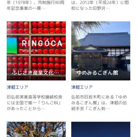
年（1978年）、市制施行80周
は、2012年（平成24年）に閉
年記念事業の一環…
校になった旧野沢…
ふじさき産業文化交流施設RINGOCA
ゆめみるこぎん館
津軽
津軽
旧弘前実業高等学校藤崎校舎
弘前市旧岩木町にある「ゆめ
には全国で唯一「りんご科」
みるこぎん館」は、津軽の伝
があったことから…
統手芸「こぎん刺…