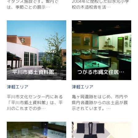
イダンス施設です。館内で
2004年に閉校した旧水元小学
は、季節ごとの展示…
校の木造校舎を活…
平川市郷土資料館
つがる市縄文住居展示資料館（カルコ）
津軽
津軽
平川市文化センター内にある
亀ヶ岡遺跡をはじめ、市内や
「平川市郷土資料館」は、平
県内各遺跡からの出土品が展
川のこれまでの歩…
示されています。…