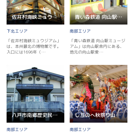
Facebook
佐井村海峡ミュウジアム
青い森鉄道 向山駅ミュージアム
Line
下北
南部
「佐井村海峡ミュウジアム」
「青い森鉄道 向山駅ミュージ
Copy URL
は、本州最北の博物館です。
アム」は向山駅舎内にある、
入口には1696年（…
地元の向山駅愛…
八戸市南郷歴史民俗資料館
しちのへ秋祭り山車展示館
南部
南部