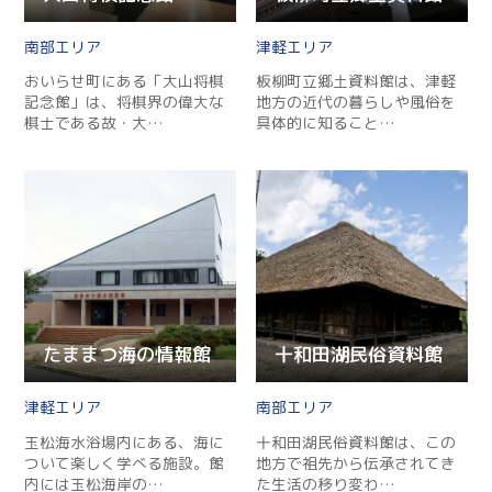
南部
津軽
おいらせ町にある「大山将棋
板柳町立郷土資料館は、津軽
記念館」は、将棋界の偉大な
地方の近代の暮らしや風俗を
棋士である故・大…
具体的に知ること…
たままつ海の情報館
十和田湖民俗資料館
津軽
南部
玉松海水浴場内にある、海に
十和田湖民俗資料館は、この
ついて楽しく学べる施設。館
地方で祖先から伝承されてき
内には玉松海岸の…
た生活の移り変わ…