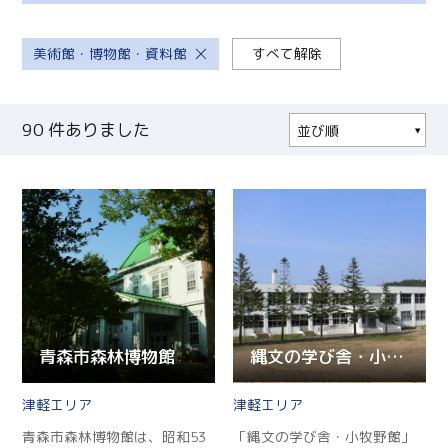
美術館・博物館・資料館
すべて解除
90
件ありました
並び順
人気順
更新順
現在地から近い順
青森市森林博物館
縄文の学び舎・小牧野館
津軽
津軽
青森市森林博物館は、昭和53
「縄文の学び舎・小牧野館」