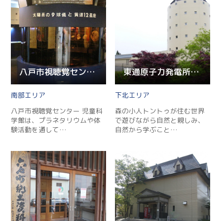
八戸市視聴覚センター 児童科学館
東通原子力発電所PR施設 トントゥビレッジ
南部
下北
八戸市視聴覚センター 児童科
森の小人トントゥが住む世界
学館は、プラネタリウムや体
で遊びながら自然と親しみ、
験活動を通して…
自然から学ぶこと…