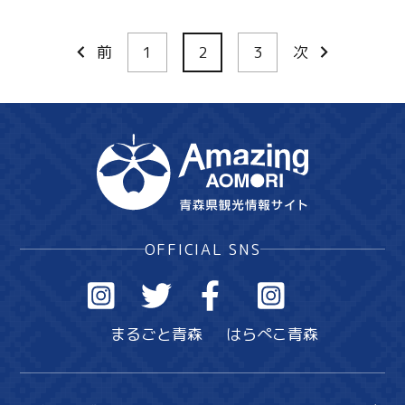
前
1
2
3
次
OFFICIAL SNS
まるごと青森
はらぺこ青森