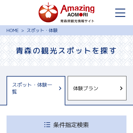
HOME
スポット・体験
青森の観光スポットを探す
スポット・体験一
体験プラン
覧
青森県観光国際交流機構
十和田奥入瀬観光機構
しもきたツーリズム
条件指定検索