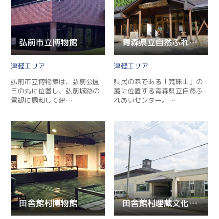
弘前市立博物館
青森県立自然ふれあいセンター
津軽
津軽
弘前市立博物館は、弘前公園
県民の森である「梵珠山」の
三の丸に位置し、弘前城跡の
麓に位置する青森県立自然ふ
景観に調和して建…
れあいセンター。…
田舎館村博物館
田舎館村埋蔵文化財センター