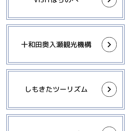
more
十和田奥入瀬観光機構
more
しもきたツーリズム
more