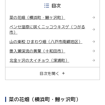
目次
菜の花畑（横浜町・鰺ヶ沢町）
ベンセ湿原に咲くニッコウキスゲ（つがる
市）
山の楽校 ひまわり畑（八戸市南郷地区）
奥入瀬渓流の黄葉（十和田市）
北金ヶ沢の大イチョウ（深浦町）
目次を開く
菜の花畑（横浜町・鰺ヶ沢町）