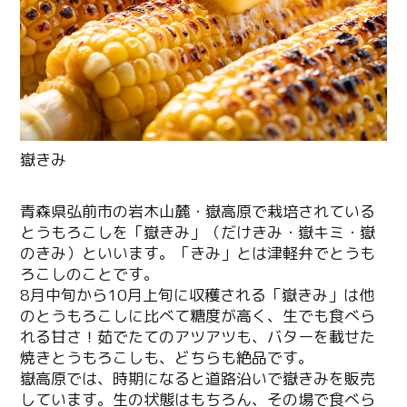
青森県弘前市の岩木山麓・嶽高原で栽培されている
とうもろこしを「嶽きみ」（だけきみ・嶽キミ・嶽
のきみ）といいます。「きみ」とは津軽弁でとうも
ろこしのことです。
8月中旬から10月上旬に収穫される「嶽きみ」は他
のとうもろこしに比べて糖度が高く、生でも食べら
れる甘さ！茹でたてのアツアツも、バターを載せた
焼きとうもろこしも、どちらも絶品です。
嶽高原では、時期になると道路沿いで嶽きみを販売
しています。生の状態はもちろん、その場で食べら