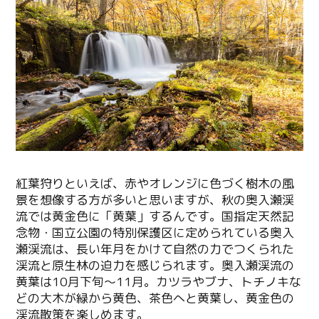
紅葉狩りといえば、赤やオレンジに色づく樹木の風
景を想像する方が多いと思いますが、秋の奥入瀬渓
流では黄金色に「黄葉」するんです。国指定天然記
念物・国立公園の特別保護区に定められている奥入
瀬渓流は、長い年月をかけて自然の力でつくられた
渓流と原生林の迫力を感じられます。奥入瀬渓流の
黄葉は10月下旬～11月。カツラやブナ、トチノキな
どの大木が緑から黄色、茶色へと黄葉し、黄金色の
渓流散策を楽しめます。