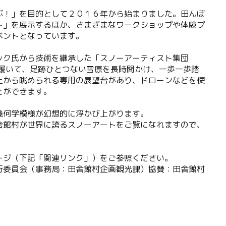
ぶ！」を目的として２０１６年から始まりました。田んぼ
ト」を展示するほか、さまざまなワークショップや体験プ
ベントとなっています。
ック氏から技術を継承した「スノーアーティスト集団
ューを履いて、足跡ひとつない雪原を長時間かけ、一歩一歩踏
上から眺められる専用の展望台があり、ドローンなどを使
とができます。
幾何学模様が幻想的に浮かび上がります。
舎館村が世界に誇るスノーアートをご覧になれますので、
ージ（下記「関連リンク」）をご参照ください。
行委員会（事務局：田舎館村企画観光課）協賛：田舎館村