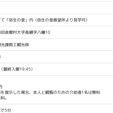
だて「弥生の里」内（弥生の里展望所より見学可）
田舎館村大字高樋字八幡10
観光課商工観光係
1
00（最終入館19:45）
円
帳を提示した場合、本人と観覧のための介助者1名は無料
無料。
Twitter
車で5分