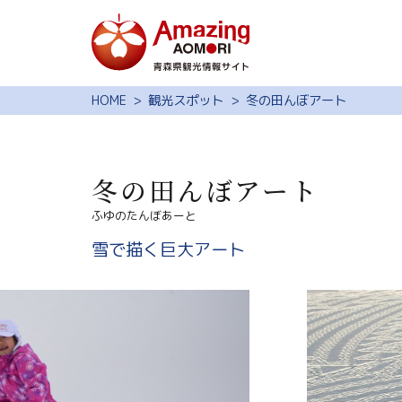
特集
HOME
観光スポット
冬の田んぼアート
スポット・体験
モデルコース
冬の田んぼアート
旅の予約
ふゆのたんぼあーと
観光ガイド
雪で描く巨大アート
サイト内検索
行きたいリスト
動画ライブラリー
よくある質問