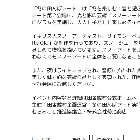
「冬の田んぼアート」は「冬を楽しむ！雪と遊
アート第２会場に、光と影の芸術「スノーアー
ログラムを実施し、大人も子どもも楽しめるイ
イギリス人スノーアーティスト、サイモン・ベ
It's OK.」が制作を行っており、スノーシ
みしめて模様を描いています。スノーアートを
わなくてもスノーアートの全体をご覧になるこ
また、夜はライトアップされ、雪原に描かれた
美しく魅力的な芸術作品として表現された、田
ぜひ会場にお越しください。
イベント内容など詳細は田舎館村公式ホームペ
主催：田舎館村企画運営：冬の田んぼアート実
むらおこし推進協議会・株式会社菊池商店
エリア