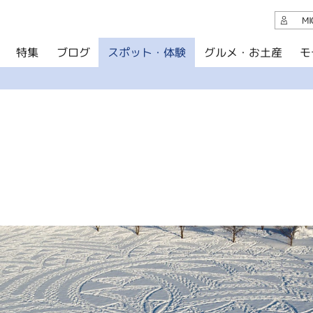
観光案内
M
スポット・体験
グルメ・お土産
モ
ブログ
特集
ブログ
グルメ・お土産
イベント
アクセス
このサイトについて
共有
写真ライブラリー
パンフレットダウンロード
運営組織について