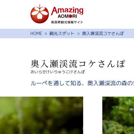
特集
HOME
観光スポット
奥入瀬渓流コケさんぽ
スポット・体験
モデルコース
奥入瀬渓流コケさんぽ
旅の予約
おいらせけいりゅうこけさんぽ
観光ガイド
ルーペを通して知る、奥入瀬渓流の森の
サイト内検索
行きたいリスト
動画ライブラリー
よくある質問