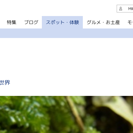
観光案内
M
スポット・体験
グルメ・お土産
モ
ブログ
特集
ブログ
グルメ・お土産
イベント
アクセス
このサイトについて
世界
共有
写真ライブラリー
パンフレットダウンロード
運営組織について