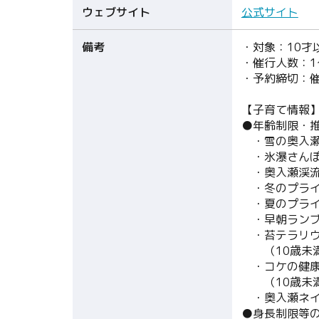
ウェブサイト
公式サイト
備考
・対象：10才
・催行人数：1
・予約締切：催
【子育て情報
●年齢制限・
・雪の奥入瀬
・氷瀑さんぽ
・奥入瀬渓流
・冬のプライ
・夏のプライ
・早朝ランブ
・苔テラリウ
（10歳未満
・コケの健康
（10歳未満
・奥入瀬ネイ
●身長制限等