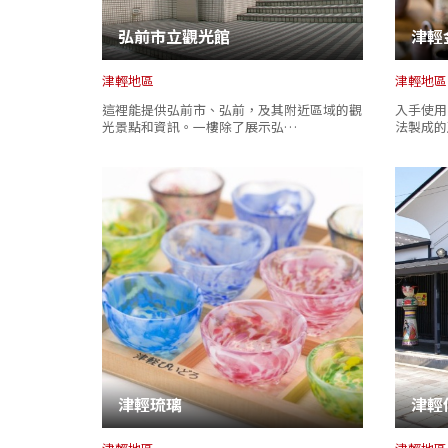
弘前市立觀光館
津輕
津輕地區
津輕地區
這裡能提供弘前市、弘前，及其附近區域的觀
入手使用
光景點和資訊。一樓除了展示弘…
法製成的
津輕琉璃
津輕