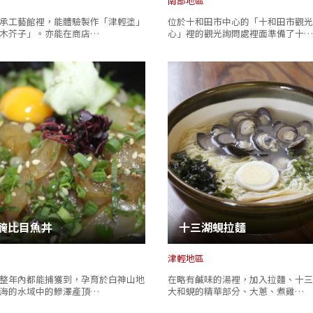
南部地區
承工藝館裡，能體驗製作「津輕塗」
位於十和田市中心的「十和田市觀光
木芥子」。亦能在商店…
心」裡的觀光詢問處裡面準備了十…
Twitter分享
醃比目魚丼
十三湖蜆拉麵
Facebook分享
津輕地區
複製連結
整年內都能捕獲到，孕育於白神山地
在略有鹹味的湯裡，加入拉麵、十三
海的水域中的鰺澤產頂…
大和蜆的精華部分、大蔥、煮雞…