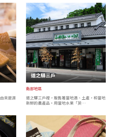
道之驛三戶
南部地區
由來是源
道之驛三戶裡，販售著當地酒、土產，和當地
新鮮的農產品。用當地水果「莢…