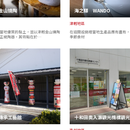
金山燒陶
海之驛 WANDO
津輕地區
當地優質的黏土，並以津輕金山燒陶
在這間設施裡當地生產品應有盡有，
正統陶器。其特點在於…
季節食材
傳承工藝館