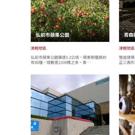
弘前市蘋果公園
青森
津輕地區
津輕地區
弘前市蘋果公園廣達5.2公頃，蘋果樹種類約
整座建築
有80種，總數達2300棵之多。青…
正三角形