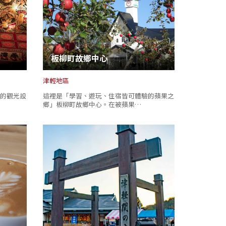
板柳町故鄉中心
津輕地區
的觀光設
這裡是「學習、遊玩、住宿皆可體驗的蘋果之
鄉」板柳町故鄉中心。在被蘋果…