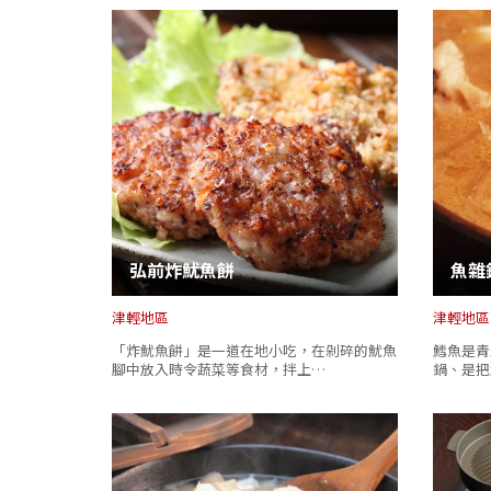
弘前炸魷魚餅
魚雜
津輕地區
津輕地區
「炸魷魚餅」是一道在地小吃，在剁碎的魷魚
鱈魚是青
腳中放入時令蔬菜等食材，拌上…
鍋、是把