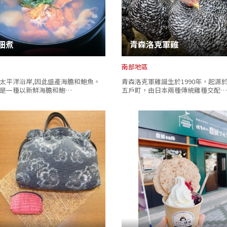
佃煮
青森洛克軍雞
南部地區
太平洋沿岸,因此盛產海膽和鮑魚。
青森洛克軍雞誕生於1990年，起源
是一種以新鮮海膽和鮑…
五戶町，由日本兩種傳統雞種交配…