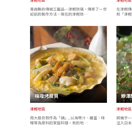
津輕地區
津輕地區
青森縣的傳統工藝品─津輕琉璃，傳承了一世
在津輕傳
紀前的製作方法，現在的津輕琉…
和「津輕
味噌烤扇貝
鰺澤
津輕地區
津輕地區
用大扇貝殼作為「鍋」, 以海帶汁、雞蛋、味
將幾乎一
噌等為原料的家庭料理。有的地…
注入日本