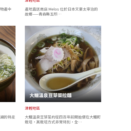
津輕地區
物產中
產地直送商店 Melos 位於日本文豪太宰治的
故鄉——青森縣五所…
大鱷溫泉豆芽菜拉麵
津輕地區
湖的特産
大鱷溫泉豆芽菜約從四百年前開始便在大鱷町
栽培，其栽培方式非常特別，全…