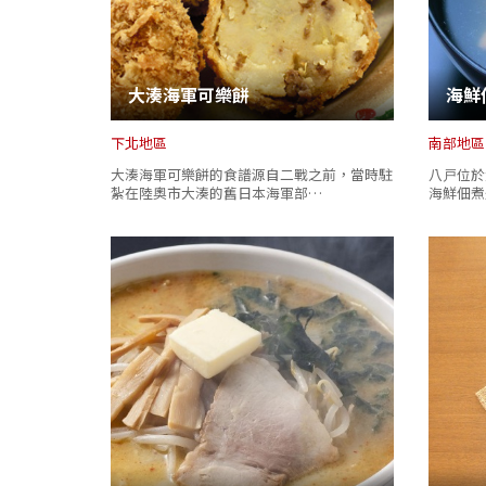
大湊海軍可樂餅
海鮮
下北地區
南部地區
大湊海軍可樂餅的食譜源自二戰之前，當時駐
八戸位於
紮在陸奧市大湊的舊日本海軍部…
海鮮佃煮