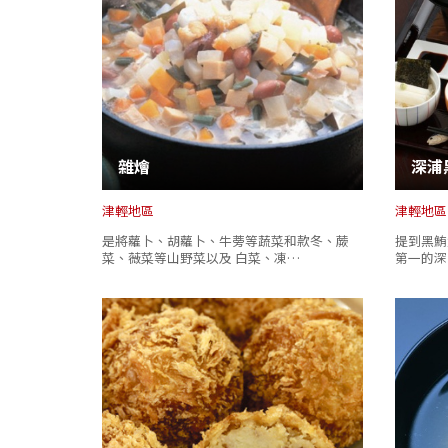
雜燴
深浦
津輕地區
津輕地區
是將蘿卜、胡蘿卜、牛蒡等蔬菜和款冬、蕨
提到黑鮪
菜、薇菜等山野菜以及 白菜、凍…
第一的深