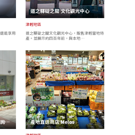
道之驛碇之關 文化觀光中心
津輕地區
還能享用
道之驛碇之關文化觀光中心，販售津輕當地特
產。並展示約四百年前，與本地…
十和田奧入瀨觀光機構觀光詢問處
產地直送商店 Melos