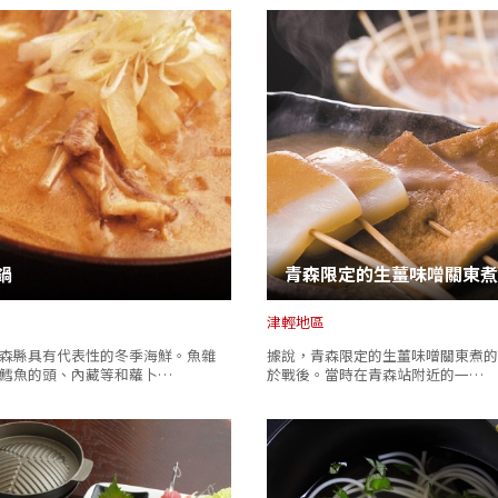
鍋
青森限定的生薑味噌關東煮
津輕地區
森縣具有代表性的冬季海鮮。魚雜
據說，青森限定的生薑味噌關東煮的
鱈魚的頭、內藏等和蘿卜…
於戰後。當時在青森站附近的一…