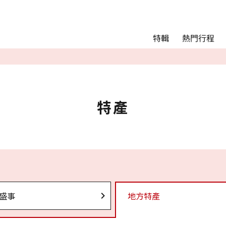
Main menu
熱門行程
特輯
熱門行程
精彩景點&活動
交通指南
Language
特產
English
简体中文
相簿
盛事
地方特產