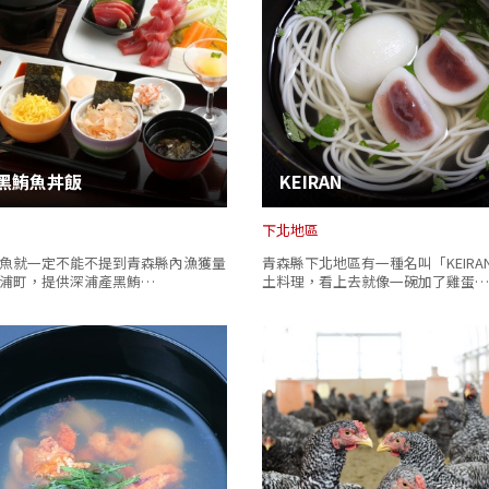
黑鮪魚丼飯
KEIRAN
下北地區
魚就一定不能不提到青森縣內漁獲量
青森縣下北地區有一種名叫「KEIRA
浦町，提供深浦產黑鮪…
土料理，看上去就像一碗加了雞蛋…