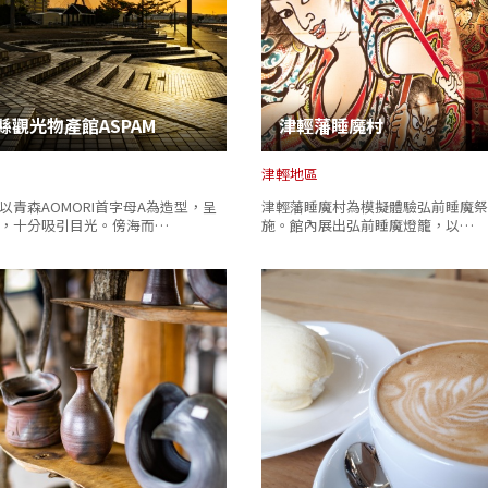
縣觀光物產館ASPAM
津輕藩睡魔村
津輕地區
以青森AOMORI首字母A為造型，呈
津輕藩睡魔村為模擬體驗弘前睡魔祭
，十分吸引目光。傍海而…
施。館內展出弘前睡魔燈籠，以…