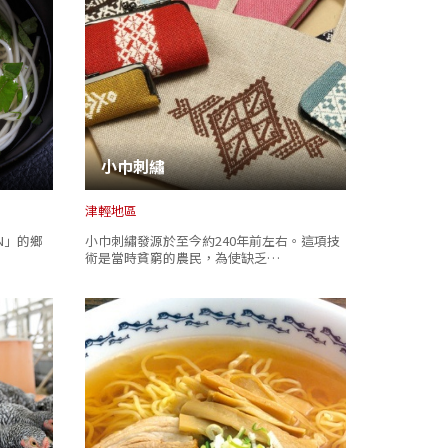
小巾刺繡
津輕地區
N」的鄉
小巾刺繡發源於至今約240年前左右。這項技
術是當時貧窮的農民，為使缺乏…