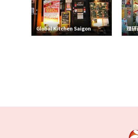
Global Kitchen Saigon
理研