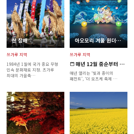
산 참배
아오모리 겨울 원더랜드
쓰가루 지역
쓰가루 지역
매년 12월 중순부터 약 2개월…
1984년 1월에 국가 중요 무형
민속 문화재로 지정. 츠가루
매년 열리는 ‘빛과 종이의
최대의 가을축…
패전트’, ‘더 모츠케 축제 …