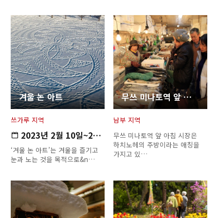
겨울 논 아트
무쓰 미나토역 앞 새벽 시장
쓰가루 지역
남부 지역
2023년 2월 10일~2023년 2월 1…
무쓰 미나토역 앞 아침 시장은
하치노헤의 주방이라는 애칭을
‘겨울 논 아트’는 겨울을 즐기고
가지고 있…
눈과 노는 것을 목적으로&n…