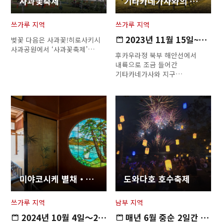
사과꽃축제
기타카네가사와의 거대 은행나무
쓰가루 지역
쓰가루 지역
2023년 11월 15일~12월 3일
벚꽃 다음은 사과꽃!히로사키시
사과공원에서 ‘사과꽃축제’…
후카우라정 북부 해안선에서
내륙으로 조금 들어간
기타카네가사와 지구…
Twitter에 공유
미야코시케 별채・정원
도와다호 호수축제
Facebook에 공유
쓰가루 지역
남부 지역
2024년 10월 4일～2024년 11월…
매년 6월 중순 2일간 (토요일,…
링크 복사