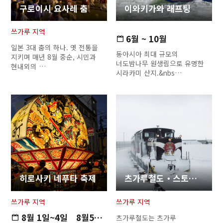
구로이시 요사레 춤
이와키가와 래프팅
쓰가루 지역
6월 ~ 10월
일본 3대 춤의 하나. 옛 전통을
동아시아 최대 규모의
지키며 매년 8월 중순, 시민과
너도밤나무 원생림으로 유명한
현내외의 …
시라카미 산지.&nbs…
히로사키 네푸타 축제
츠가루철도・스토브열차
쓰가루 지역
쓰가루 지역
8월 1일~4일 8월5일・6일 8…
츠가루철도는 츠가루