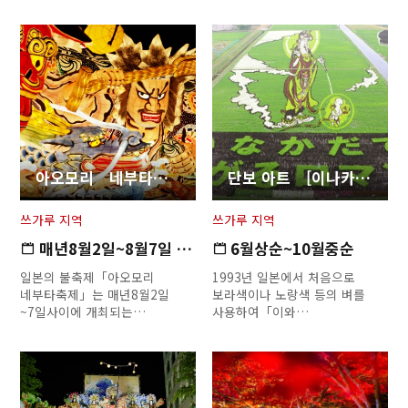
아오모리 네부타축제
단보 아트 [이나카다테 무라]
쓰가루 지역
쓰가루 지역
매년8월2일~8월7일 ・8월1일(…
6월상순~10월중순
일본의 불축제「아오모리
1993년 일본에서 처음으로
네부타축제」는 매년8월2일
보라색이나 노랑색 등의 벼를
~7일사이에 개최되는…
사용하여「이와…