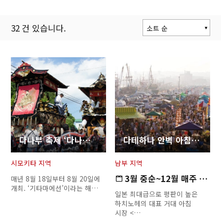
32
건 있습니다.
소트 순
개최일 순
인기 순
갱신 순
다나부 축제 ‘다나부 신사 예대제’
다테하나 안벽 아침 시장
시모키타 지역
남부 지역
3월 중순~12월 매주 일요일 ※…
매년 8월 18일부터 8월 20일에
개최. ‘기타마에선’이라는 해…
일본 최대급으로 평판이 높은
하치노헤의 대표 거대 아침
시장 <…