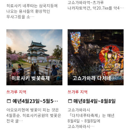
고쇼가와라역~츠가루
히로사키 네푸타는 삼국지등에
나카자토역간, 약20.7㎞를 약4…
나오는 용사들의 환상적인
무사그림을 소…
히로사키 벚꽃축제
고쇼가와라 다치네푸타
쓰가루 지역
쓰가루 지역
예년4월23일~5월5일 (*회기는 …
매년8월4일~8월8일
아오모리현에 벚꽃이 피는 것은
고쇼가와라시
4월중순. 히로사키공원의 벚꽃은
「다치네푸타축제」는 매년
전국 굴…
8월4일 ~ 8월8일에
고쇼가와라시…