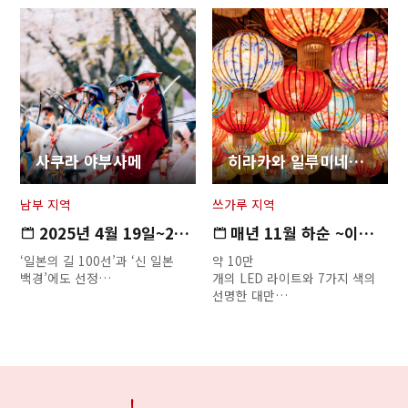
사쿠라 야부사메
히라카와 일루미네이션 프롬나드
남부 지역
쓰가루 지역
2025년 4월 19일~20일
매년 11월 하순 ~이듬해 2월 …
‘일본의 길 100선’과 ‘신 일본
약 10만
백경’에도 선정…
개의 LED 라이트와 7가지 색의
선명한 대만…