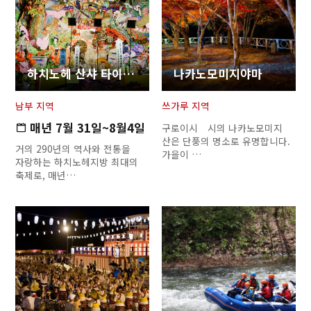
하치노헤 산샤 타이사이
나카노모미지야마
남부 지역
쓰가루 지역
매년 7월 31일~8월4일
구로이시 시의 나카노모미지
산은 단풍의 명소로 유명합니다.
거의 290년의 역사와 전통을
가을이 …
자랑하는 하치노헤지방 최대의
축제로, 매년…