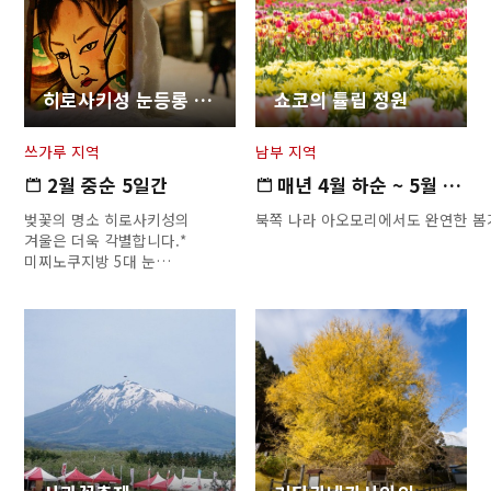
히로사키성 눈등롱 축제
쇼코의 튤립 정원
쓰가루 지역
남부 지역
2월 중순 5일간
매년 4월 하순 ~ 5월 상순
벚꽃의 명소 히로사키성의
북쪽 나라 아오모리에서도 완연한 봄
겨울은 더욱 각별합니다.*
미찌노쿠지방 5대 눈…