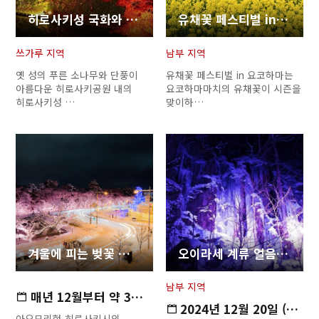
히로사키성 국화와 단풍축제
유채꽃 페스티벌 in 요코하마
쓰가루 지역
남부 지역
옛 성의 푸른 소나무와 단풍이
유채꽃 페스티벌 in 요코하마는
아름다운 히로사키공원 내의
요코하마마치의 유채꽃이 시즌을
히로사키성 …
맞이하…
겨울에 피는 벚꽃 라이트 업
오이라세 계류 얼음 폭포 투어
남부 지역
매년 12월부터 약 3개월간 (자…
2024년 12월 20일 (금요일) ~ …
아오모리현 히로사키시의