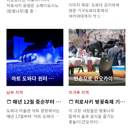
이미지 제공: 도와다 오이라세
히로사키 공원은 소메이요시노
관광 기구도와다호에서
(왕벚나무)를 중…
야키야마까지 약 1…
아트 도와다 윈터 일루미네이션
빈손으로 간오카이
남부 지역
쓰가루 지역
매년 12월 중순부터 3개월 정…
히로사키 벚꽃축제 기간한정 1…
도와다 미술관 아트 광장에서는
이 고장 사람들은 벚꽃나무
매년 12월부터 ‘아트 도와다 …
밑에서 술과 음식을 즐기는
꽃놀이(간오카이)…