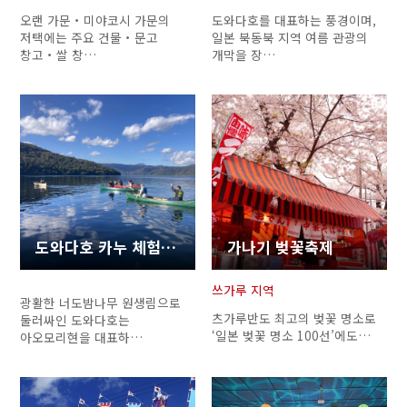
오랜 가문・미야코시 가문의
도와다호를 대표하는 풍경이며,
저택에는 주요 건물・문고
일본 북동북 지역 여름 관광의
창고・쌀 창…
개막을 장…
도와다호 카누 체험 투어
가나기 벚꽃축제
쓰가루 지역
광활한 너도밤나무 원생림으로
츠가루반도 최고의 벚꽃 명소로
둘러싸인 도와다호는
‘일본 벚꽃 명소 100선’에도…
아오모리현을 대표하…