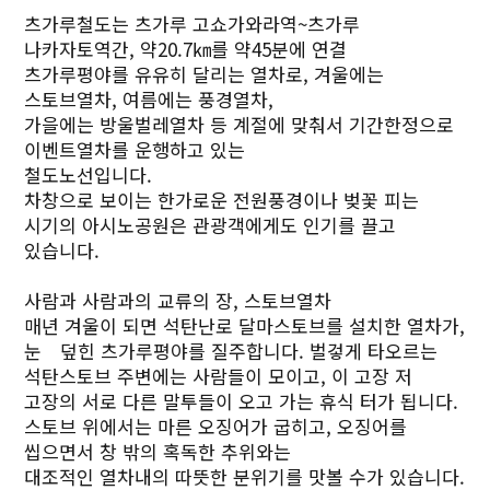
츠가루철도는 츠가루 고쇼가와라역~츠가루
나카자토역간, 약20.7㎞를 약45분에 연결
츠가루평야를 유유히 달리는 열차로, 겨울에는
스토브열차, 여름에는 풍경열차,
가을에는 방울벌레열차 등 계절에 맞춰서 기간한정으로
이벤트열차를 운행하고 있는
철도노선입니다.
차창으로 보이는 한가로운 전원풍경이나 벚꽃 피는
시기의 아시노공원은 관광객에게도 인기를 끌고
있습니다.
사람과 사람과의 교류의 장, 스토브열차
매년 겨울이 되면 석탄난로 달마스토브를 설치한 열차가,
눈 덮힌 츠가루평야를 질주합니다. 벌겋게 타오르는
석탄스토브 주변에는 사람들이 모이고, 이 고장 저
고장의 서로 다른 말투들이 오고 가는 휴식 터가 됩니다.
스토브 위에서는 마른 오징어가 굽히고, 오징어를
씹으면서 창 밖의 혹독한 추위와는
대조적인 열차내의 따뜻한 분위기를 맛볼 수가 있습니다.