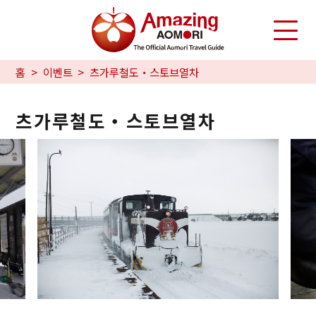
홈
이벤트
츠가루철도・스토브열차
츠가루철도・스토브열차