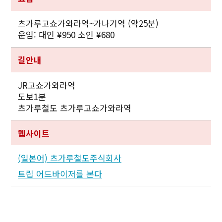
츠가루고쇼가와라역~가나기역 (약25분)
운임: 대인 ¥950 소인 ¥680
길안내
JR고쇼가와라역
도보1분
츠가루철도 츠가루고쇼가와라역
Twitter에 공유
웹사이트
Facebook에 공유
(일본어) 츠가루철도주식회사
링크 복사
트립 어드바이저를 본다