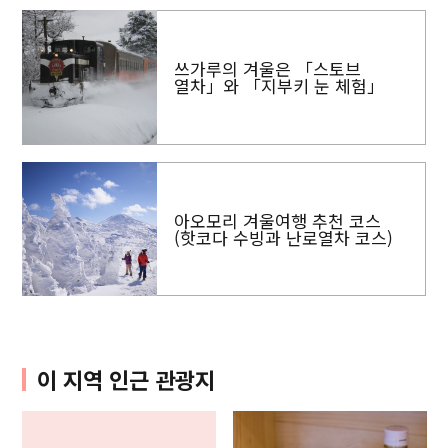
쓰가루의 겨울은 「스토브
열차」와 「지부키 눈 체험」
아오모리 겨울여행 추천 코스
(핫코다 수빙과 난로열차 코스)
이 지역 인근 관광지