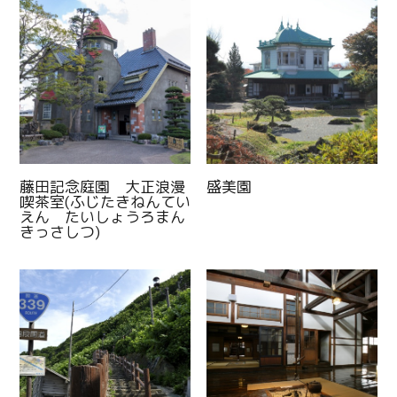
藤田記念庭園 大正浪漫
盛美園
喫茶室(ふじたきねんてい
えん たいしょうろまん
きっさしつ)