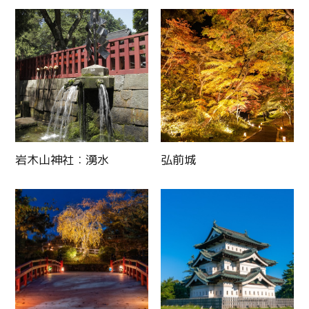
岩木山神社：湧水
弘前城