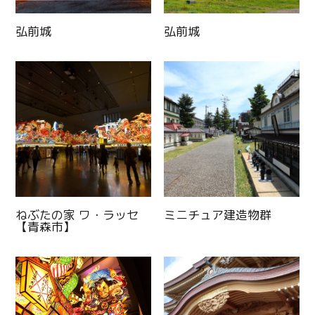
弘前城
弘前城
ねぶたの家 ワ・ラッセ
ミニチュア建造物群
【青森市】