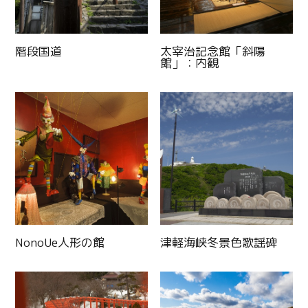
階段国道
太宰治記念館「斜陽
館」：内観
Twitter
Facebook
Line
NonoUe人形の館
津軽海峡冬景色歌謡碑
Copy URL