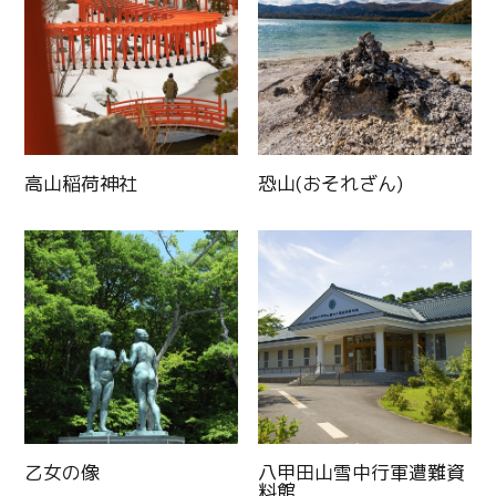
高山稲荷神社
恐山(おそれざん)
乙女の像
八甲田山雪中行軍遭難資
料館