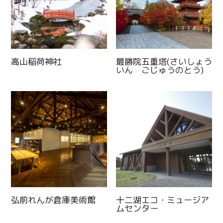
高山稲荷神社
最勝院五重塔(さいしょう
いん ごじゅうのとう)
弘前れんが倉庫美術館
十二湖エコ・ミュージア
ムセンター