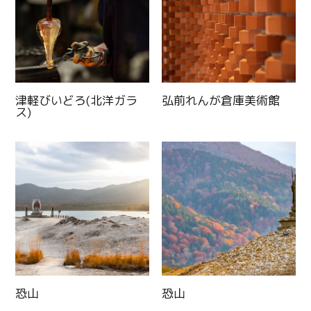
津軽びいどろ(北洋ガラ
弘前れんが倉庫美術館
ス)
恐山
恐山