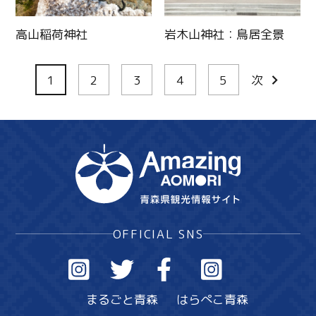
高山稲荷神社
岩木山神社：鳥居全景
1
2
3
4
5
次
OFFICIAL SNS
まるごと青森
はらぺこ青森