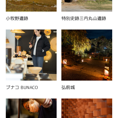
小牧野遺跡
特別史跡三内丸山遺跡
ブナコ BUNACO
弘前城