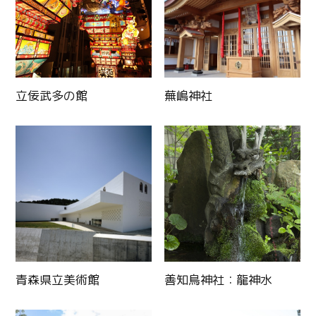
立佞武多の館
蕪嶋神社
青森県立美術館
善知鳥神社：龍神水