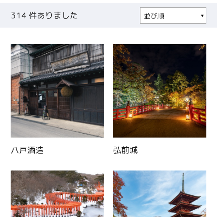
314
件ありました
並び順
人気順
更新日順
八戸酒造
弘前城