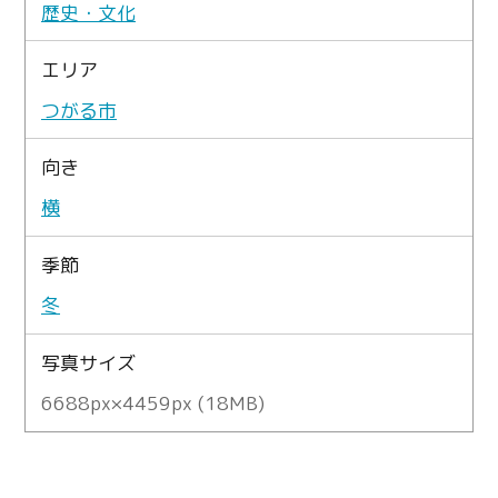
歴史・文化
エリア
つがる市
向き
横
季節
冬
写真サイズ
6688px×4459px (18MB)