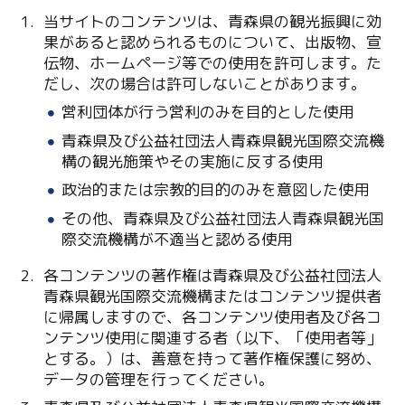
Facebook
当サイトのコンテンツは、青森県の観光振興に効
果があると認められるものについて、出版物、宣
Line
伝物、ホームページ等での使用を許可します。た
だし、次の場合は許可しないことがあります。
Copy URL
営利団体が行う営利のみを目的とした使用
青森県及び公益社団法人青森県観光国際交流機
構の観光施策やその実施に反する使用
政治的または宗教的目的のみを意図した使用
その他、青森県及び公益社団法人青森県観光国
際交流機構が不適当と認める使用
各コンテンツの著作権は青森県及び公益社団法人
青森県観光国際交流機構またはコンテンツ提供者
に帰属しますので、各コンテンツ使用者及び各コ
ンテンツ使用に関連する者（以下、「使用者等」
とする。）は、善意を持って著作権保護に努め、
データの管理を行ってください。