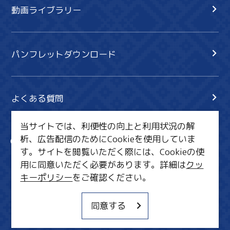
動画ライブラリー
パンフレットダウンロード
よくある質問
当サイトでは、利便性の向上と利用状況の解
析、広告配信のためにCookieを使用していま
サイト内検索
共有
す。サイトを閲覧いただく際には、Cookieの使
行きたいリスト
用に同意いただく必要があります。詳細は
クッ
キーポリシー
をご確認ください。
MICE・教育・観光事業者の皆様へ
サイトポリシー
同意する
関連リンク集