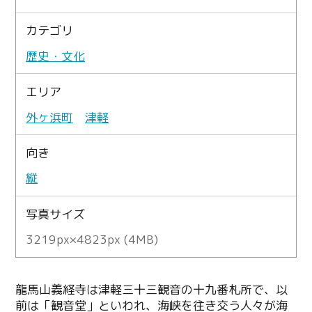
カテゴリ
歴史・文化
エリア
外ヶ浜町
津軽
向き
縦
写真サイズ
3219px×4823px (4MB)
龍馬山義経寺は津軽三十三観音の十九番札所で、以
前は「観音堂」といわれ、海峡を往き交う人々が海