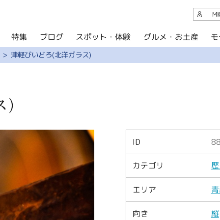
観光案内
M
スポット・体験
グルメ・お土産
モ
ブログ
特集
ブログ
津軽びいどろ(北洋ガラス)
グルメ・お土産
イベント
ス)
アクセス
このサイトについて
ID
8
共有
カテゴリ
歴
写真ライブラリー
エリア
青
パンフレットダウンロード
向き
縦
運営組織について