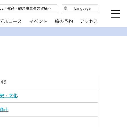
ICE・教育・観光事業者の皆様へ
Language
日本語
デルコース
イベント
旅の予約
アクセス
English
繁体中文
简体中文
한국어
843
史・文化
森市