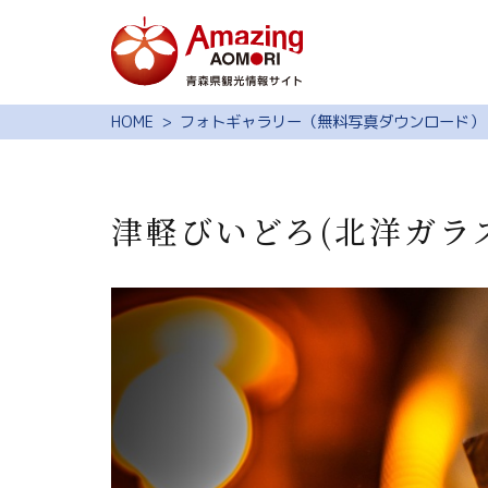
特集
HOME
フォトギャラリー（無料写真ダウンロード）
スポット・体験
モデルコース
津軽びいどろ(北洋ガラ
旅の予約
観光ガイド
サイト内検索
行きたいリスト
動画ライブラリー
よくある質問