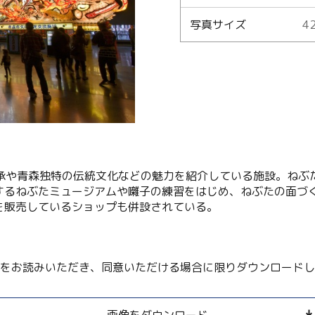
写真サイズ
42
Language
English
简体中文
MICE・教育・観光事業者の皆様へ
伝承や青森独特の伝統文化などの魅力を紹介している施設。ねぶ
するねぶたミュージアムや囃子の練習をはじめ、ねぶたの面づ
を販売しているショップも併設されている。
をお読みいただき、同意いただける場合に限りダウンロードし
画像をダウンロード