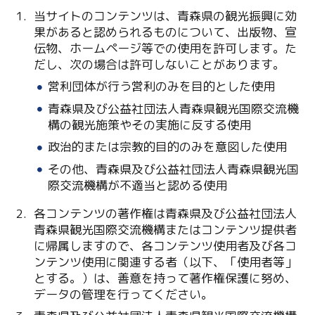
当サイトのコンテンツは、青森県の観光振興に効
果があると認められるものについて、出版物、宣
伝物、ホームページ等での使用を許可します。た
だし、次の場合は許可しないことがあります。
営利団体が行う営利のみを目的とした使用
青森県及び公益社団法人青森県観光国際交流機
構の観光施策やその実施に反する使用
Twitter
政治的または宗教的目的のみを意図した使用
Facebook
その他、青森県及び公益社団法人青森県観光国
際交流機構が不適当と認める使用
Line
各コンテンツの著作権は青森県及び公益社団法人
Copy URL
青森県観光国際交流機構またはコンテンツ提供者
に帰属しますので、各コンテンツ使用者及び各コ
ンテンツ使用に関連する者（以下、「使用者等」
とする。）は、善意を持って著作権保護に努め、
データの管理を行ってください。