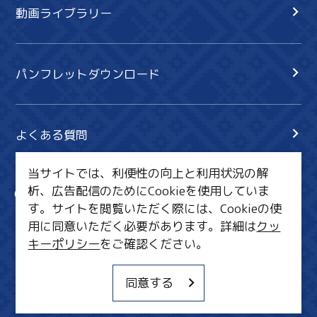
動画ライブラリー
パンフレットダウンロード
よくある質問
当サイトでは、利便性の向上と利用状況の解
析、広告配信のためにCookieを使用していま
サイト内検索
共有
す。サイトを閲覧いただく際には、Cookieの使
行きたいリスト
用に同意いただく必要があります。詳細は
クッ
キーポリシー
をご確認ください。
MICE・教育・観光事業者の皆様へ
サイトポリシー
同意する
関連リンク集