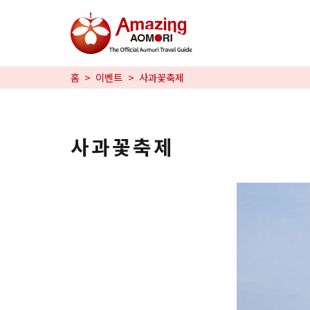
특집
홈
이벤트
사과꽃축제
즐길 거리
예약
사과꽃축제
日本語
繁体中文
한국어