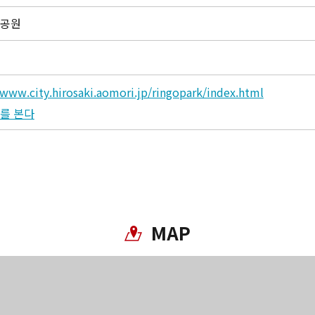
과공원
www.city.hirosaki.aomori.jp/ringopark/index.html
를 본다
MAP
Twitter에 공유
Facebook에 공유