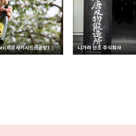
ori(히로사키시드르공방)
니가라 단조 주식회사