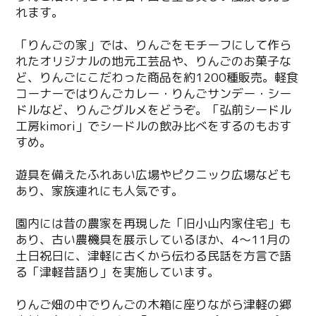
れます。
「りんごの家」では、りんごをモチーフにして作ら
れたオリジナルの地元工芸品や、りんごのお菓子な
ど、りんごにこだわった商品を約1200種販売。軽食
コーナーではりんごカレー・りんごサンデー・シー
ドルなど、りんごグルメをどうぞ。「弘前シードル
工房kimori」でシードルの飲み比べをするのもおす
すめ。
遊具を備えたふれあい広場やピクニック広場なども
あり、家族連れにも人気です。
園内には昔の農家を再現した「旧小山内家住宅」も
あり、古い農機具を展示しているほか、4～11月の
土日祝日に、津軽に古くから伝わる民話を方言で語
る「津軽昔語り」を実施しています。
りんご畑の中でりんごの木箱に座りながら津軽の郷