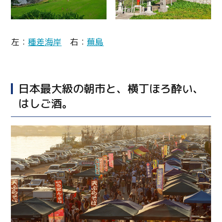
左：
種差海岸
右：
蕪島
日本最大級の朝市と、横丁ほろ酔い、
はしご酒。