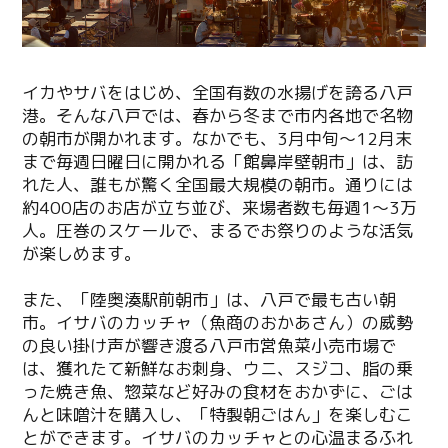
イカやサバをはじめ、全国有数の水揚げを誇る八戸
港。そんな八戸では、春から冬まで市内各地で名物
の朝市が開かれます。なかでも、3月中旬～12月末
まで毎週日曜日に開かれる「館鼻岸壁朝市」は、訪
れた人、誰もが驚く全国最大規模の朝市。通りには
約400店のお店が立ち並び、来場者数も毎週1～3万
人。圧巻のスケールで、まるでお祭りのような活気
が楽しめます。
また、「陸奥湊駅前朝市」は、八戸で最も古い朝
市。イサバのカッチャ（魚商のおかあさん）の威勢
の良い掛け声が響き渡る八戸市営魚菜小売市場で
は、獲れたて新鮮なお刺身、ウニ、スジコ、脂の乗
った焼き魚、惣菜など好みの食材をおかずに、ごは
んと味噌汁を購入し、「特製朝ごはん」を楽しむこ
とができます。イサバのカッチャとの心温まるふれ