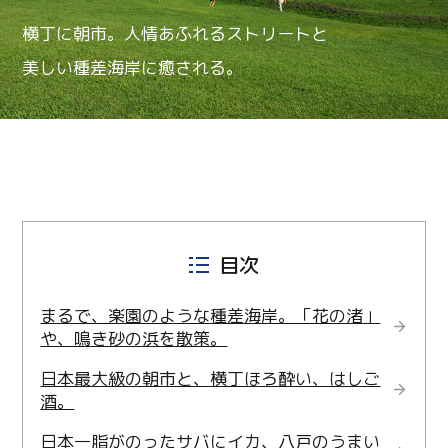
横丁に朝市。人情あふれるストリートと
美しい種差海岸に癒される。
目次
まるで、楽園のような種差海岸。「花の渚」
や、鳴き砂の浜を散策。
日本最大級の朝市と、横丁ほろ酔い、はしご
酒。
日本一脂がのったサバにイカ、八戸のうまい