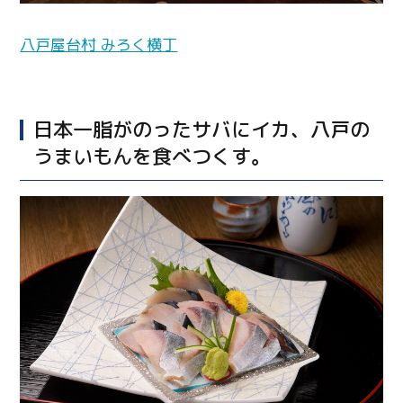
八戸屋台村 みろく横丁
Twitter
Facebook
日本一脂がのったサバにイカ、八戸の
Line
うまいもんを食べつくす。
Copy URL