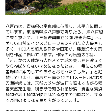
八戸市は、青森県の南東部に位置し、太平洋に面し
ています。東北新幹線八戸駅で降りたら、JR八戸線
に乗り換えて、「三陸復興国立公園 種差海岸」へ。
美しい自然にインスピレーションを得た文人墨客も
多く、100人を超える作家や画家が、種差海岸の景
観を作品に描いています。作家の司馬遼太郎は、
「どこかの天体から人がきて地球の美しさを教えて
やらねばならないはめになったとき、一番にこの種
差海岸に案内してやろうとおもったりした。」と絶
賛しています。蕪島から南東12キロメートルにわた
る海岸線には、天然の芝生が波打ち際まで広がる種
差天然芝生地、鳴き砂で知られる砂浜、貴重な海浜
植物や高山植物が咲き乱れる原生の花園など、まる
で楽園のような光景が広がっています。