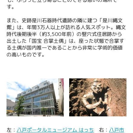
す。
また、史跡是川石器時代遺跡の隣に建つ「是川縄文
館」は、年間3万人以上が訪れる人気スポット。縄文
時代後期後半（約3,500年前）の竪穴式住居跡から
出土した「国宝 合掌土偶」は、座った状態で合掌す
る土偶が国内唯一であることから非常に学術的価値
の高いものです。
左：
八戸ポータルミュージアム はっち
右：
八戸市