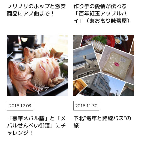
ノリノリのポップと激安
作り手の愛情が伝わる
商品にアノ曲まで！
「百年紅玉アップルパ
イ」（あおもり味蕾屋）
2018.12.03
2018.11.30
「豪華メバル膳」と「メ
下北"電車と路線バス"の
バルせんべい御膳」にチ
旅
ャレンジ！