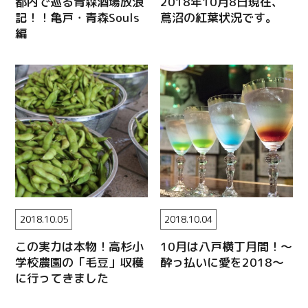
都内で巡る青森酒場放浪
2018年10月8日現在、
記！！亀戸・青森Souls
蔦沼の紅葉状況です。
編
2018.10.05
2018.10.04
この実力は本物！高杉小
10月は八戸横丁月間！〜
学校農園の「毛豆」収穫
酔っ払いに愛を2018〜
に行ってきました