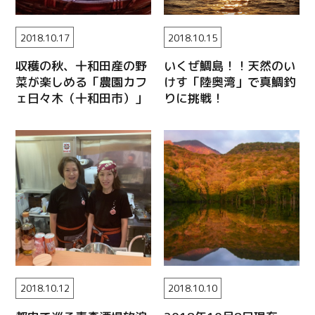
2018.10.17
2018.10.15
収穫の秋、十和田産の野
いくぜ鯛島！！天然のい
菜が楽しめる「農園カフ
けす「陸奥湾」で真鯛釣
ェ日々木（十和田市）」
りに挑戦！
2018.10.12
2018.10.10