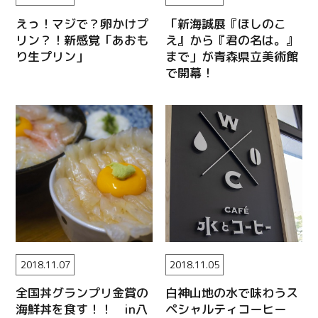
Copy URL
えっ！マジで？卵かけプ
「新海誠展『ほしのこ
リン？！新感覚「あおも
え』から『君の名は。』
り生プリン」
まで」が青森県立美術館
で開幕！
2018.11.07
2018.11.05
全国丼グランプリ金賞の
白神山地の水で味わうス
海鮮丼を食す！！ in八
ペシャルティコーヒー