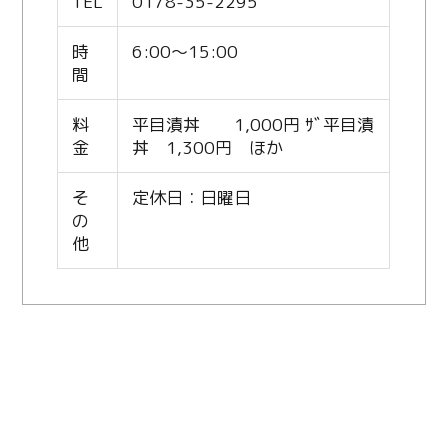
TEL
0178-35-2295
時
6:00～15:00
間
料
平目漬丼 1,000円 ｻﾞ平目漬
金
丼 1,300円 ほか
そ
定休日：日曜日
の
他