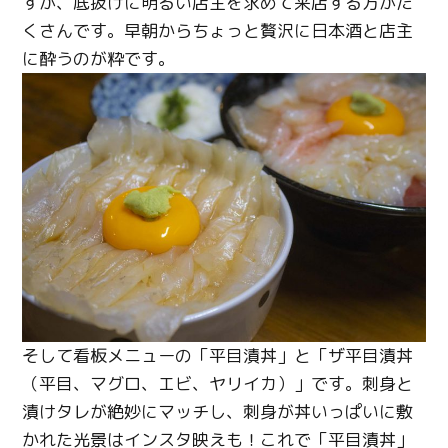
すが、底抜けに明るい店主を求めて来店する方がた
くさんです。早朝からちょっと贅沢に日本酒と店主
に酔うのが粋です。
Twitter
Facebook
Line
Copy URL
そして看板メニューの「平目漬丼」と「ザ平目漬丼
（平目、マグロ、エビ、ヤリイカ）」です。刺身と
漬けタレが絶妙にマッチし、刺身が丼いっぱいに敷
かれた光景はインスタ映えも！これで「平目漬丼」