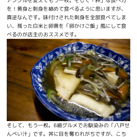
アングルを変えてもう一枚。そして「粋」な食べ方
を！黄身と刺身を絡めて食べるように思いますが、
真逆なんです。味付けされた刺身を全部食べてしま
い、残った白米と卵黄を「卵かけご飯」風にして食
べるのが店主のおススメです。
そして、もう一枚。B級グルメでお馴染みの「八戸せ
んべい汁」です。丼に目を奪われがちですが、こち