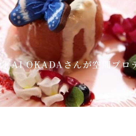
Language
English
简体中文
トAI OKADAさんが空間プ
MICE・教育・観光事業者の皆様へ