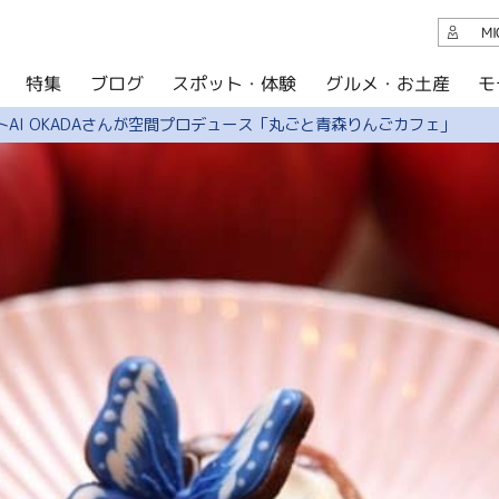
観光案内
M
スポット・体験
グルメ・お土産
モ
ブログ
特集
ブログ
AI OKADAさんが空間プロデュース「丸ごと青森りんごカフェ」
グルメ・お土産
イベント
アクセス
このサイトについて
共有
写真ライブラリー
パンフレットダウンロード
運営組織について