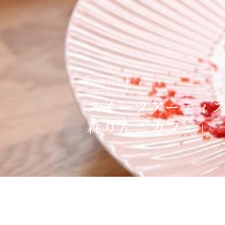
関連リンク集
日本語
繁体中文
2018.11.19
한국어
スイーツアーティス
森りんごカフェ」