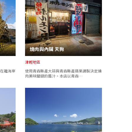
燒肉與內臟 天狗
津輕地區
在離海岸
使用青森縣產大蒜與青森縣產蘋果調製決定燒
肉美味關鍵的醬汁。本店以青森…