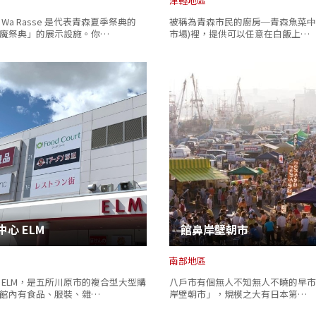
津輕地區
Wa Rasse 是代表青森夏季祭典的
被稱為青森市民的廚房─青森魚菜中
魔祭典」的展示設施。你…
市場)裡，提供可以任意在白飯上…
中心 ELM
館鼻岸壁朝市
南部地區
 ELM，是五所川原市的複合型大型購
八戶市有個無人不知無人不曉的早市
館內有食品、服裝、雜…
岸壁朝市」，規模之大有日本第…
Twitter分享