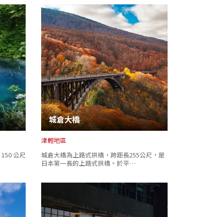
城倉大橋
津輕地區
50 公尺
城倉大橋為上路式拱橋，跨距長255公尺，是
日本第一長的上路式拱橋。於平…