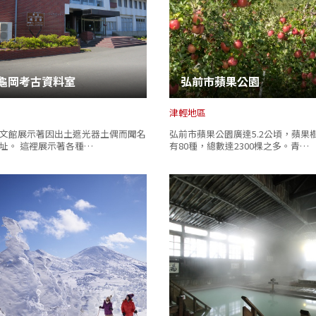
龜岡考古資料室
弘前市蘋果公園
津輕地區
文館展示著因出土遮光器土偶而聞名
弘前市蘋果公園廣達5.2公頃，蘋果
址。 這裡展示著各種…
有80種，總數達2300棵之多。青…