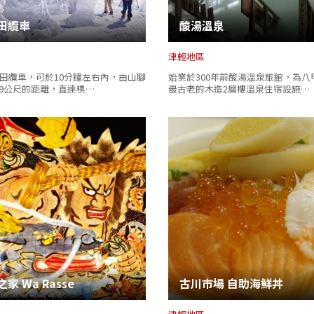
田纜車
酸湯溫泉
津輕地區
田纜車，可於10分鐘左右內，由山腳
始業於300年前酸湯溫泉旅館，為八
459公尺的距離，直達標…
最古老的木造2層樓溫泉住宿設施…
家 Wa Rasse
古川市場 自助海鮮丼