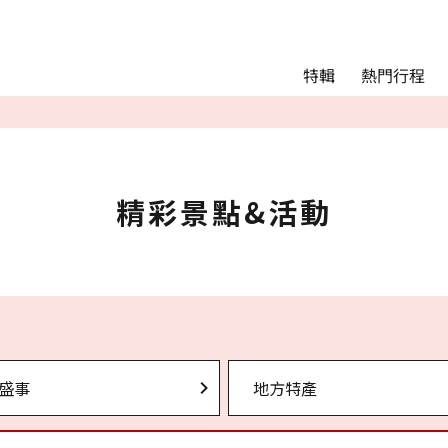
Main menu
熱門行程
特輯
熱門行程
精彩景點&活動
交通指南
Language
精彩景點&活動
English
简体中文
相簿
盛事
地方特產