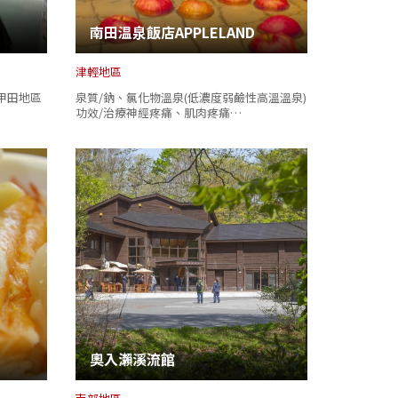
南田温泉飯店APPLELAND
津輕地區
甲田地區
泉質/鈉、氯化物溫泉(低濃度弱鹼性高溫溫泉)
功效/治療神經疼痛、肌肉疼痛…
奧入瀨溪流館