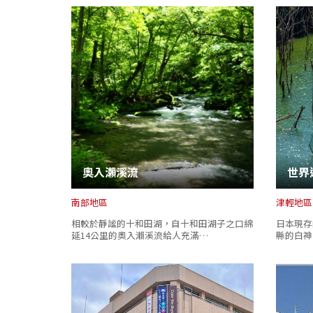
奧入瀨溪流
世界
南部地區
津輕地區
相較於靜謐的十和田湖，自十和田湖子之口綿
日本現存
延14公里的奧入瀨溪流給人充滿…
縣的白神