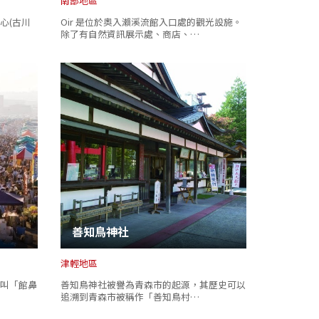
南部地區
心(古川
Oir 是位於奧入瀨溪流館入口處的觀光設施。
除了有自然資訊展示處、商店、…
善知鳥神社
津輕地區
叫「館鼻
善知鳥神社被譽為青森市的起源，其歷史可以
追溯到青森市被稱作「善知鳥村…