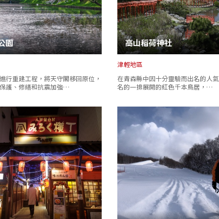
公園
高山稻荷神社
津輕地區
進行重建工程，將天守閣移回原位，
在青森縣中因十分靈驗而出名的人氣
保護、修繕和抗震加強…
名的一排展開的紅色千本鳥居，…