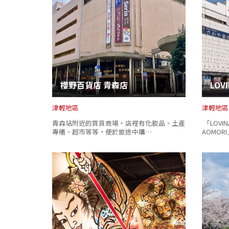
櫻野百貨店 青森店
LOV
津輕地區
津輕地區
青森站附近的買貨商場。店裡有化妝品、土產
「LOVI
專櫃、超市等等，便於旅途中購…
AOMO