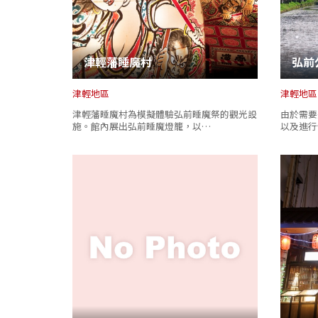
津輕藩睡魔村
弘前
津輕地區
津輕地區
津輕藩睡魔村為模擬體驗弘前睡魔祭的觀光設
由於需要
施。館內展出弘前睡魔燈籠，以…
以及進行