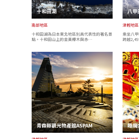
十和田湖
八甲
南部地區
津輕地區
十和田湖為日本東北地區別具代表性的著名景
乘坐八甲
點。十和田山上的金黃櫸木與赤…
跨越2,
青森縣觀光物產館ASPAM
睡魔之