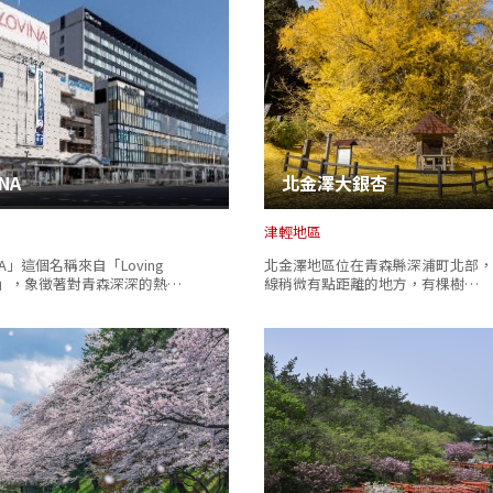
INA
北金澤大銀杏
津輕地區
NA」這個名稱來自「Loving
北金澤地區位在青森縣深浦町北部，
RI」，象徵著對青森深深的熱…
線稍微有點距離的地方，有棵樹…