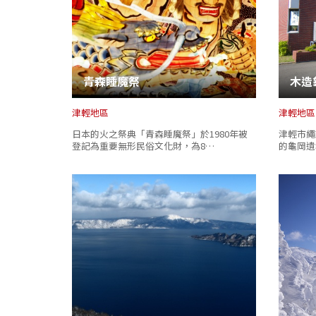
青森睡魔祭
木造
津輕地區
津輕地區
日本的火之祭典「青森睡魔祭」於1980年被
津輕市繩
登記為重要無形民俗文化財，為8…
的龜岡遺