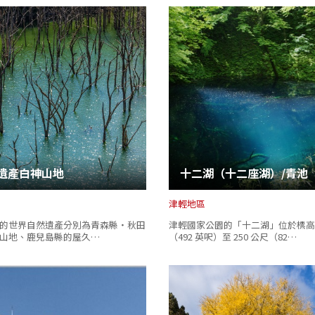
Facebook分享
複製連結
遺產白神山地
十二湖（十二座湖）/青池
津輕地區
的世界自然遺產分別為青森縣‧秋田
津輕國家公園的「十二湖」位於標高 1
山地、鹿兒島縣的屋久…
（492 英呎）至 250 公尺（82…