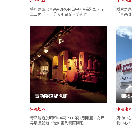
津輕地區
津輕地區
整座建築以青森AOMORI首字母A為造型，呈
睡魔之家 
正三角形，十分吸引目光。傍海而…
「青森睡
青函隧道紀念館
購物
津輕地區
津輕地區
青函隧道於昭和63年(1988年)3月開通，為世
購物中心
界最長隧道，從計畫到實際開通…
物中心。