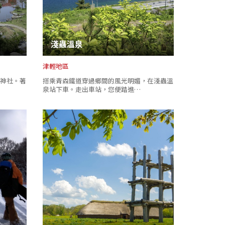
淺蟲溫泉
津輕地區
神社。著
搭乘青森鐵道穿過鄉間的風光明媚，在淺蟲溫
泉站下車。走出車站，您便踏進…