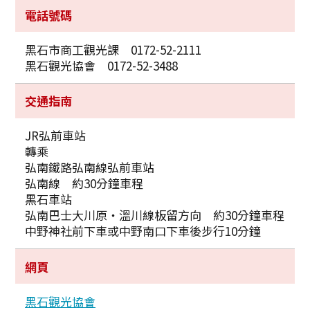
電話號碼
黑石市商工觀光課 0172-52-2111
黑石觀光協會 0172-52-3488
交通指南
JR弘前車站
轉乘
弘南鐵路弘南線弘前車站
弘南線 約30分鐘車程
黑石車站
弘南巴士大川原・溫川線板留方向 約30分鐘車程
中野神社前下車或中野南口下車後步行10分鐘
網頁
黑石觀光協會