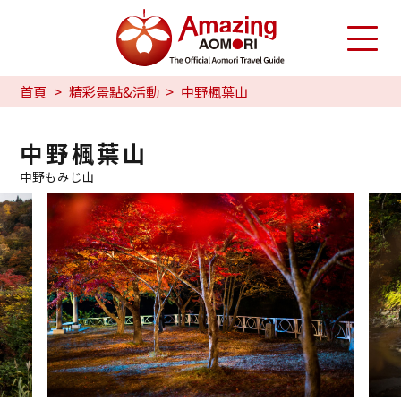
首頁
精彩景點&活動
中野楓葉山
中野楓葉山
中野もみじ山