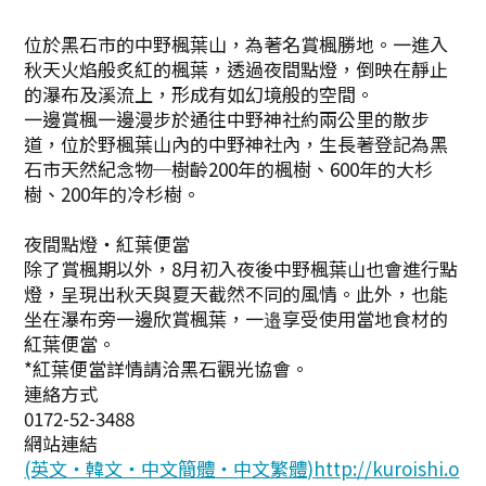
位於黑石市的中野楓葉山，為著名賞楓勝地。一進入
秋天火焰般炙紅的楓葉，透過夜間點燈，倒映在靜止
的瀑布及溪流上，形成有如幻境般的空間。
一邊賞楓一邊漫步於通往中野神社約兩公里的散步
道，位於野楓葉山內的中野神社內，生長著登記為黑
石市天然紀念物─樹齡200年的楓樹、600年的大杉
樹、200年的冷杉樹。
夜間點燈・紅葉便當
除了賞楓期以外，8月初入夜後中野楓葉山也會進行點
燈，呈現出秋天與夏天截然不同的風情。此外，也能
坐在瀑布旁一邊欣賞楓葉，一邉享受使用當地食材的
紅葉便當。
*紅葉便當詳情請洽黑石觀光協會。
連絡方式
0172-52-3488
網站連結
(英文・韓文・中文簡體・中文繁體)http://kuroishi.o