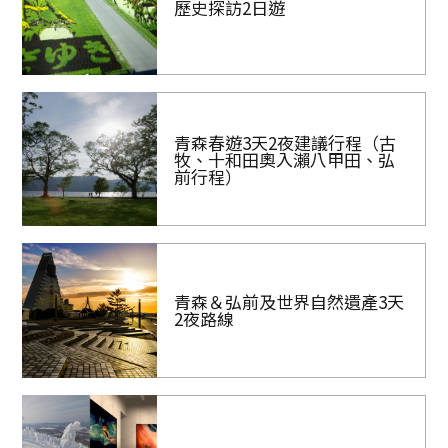
歷史探訪2日遊
青森春遊3天2夜建議行程（古
牧、十和田奧入瀨八甲田、弘
前行程）
青森＆弘前及世界自然遺產3天
2夜路線