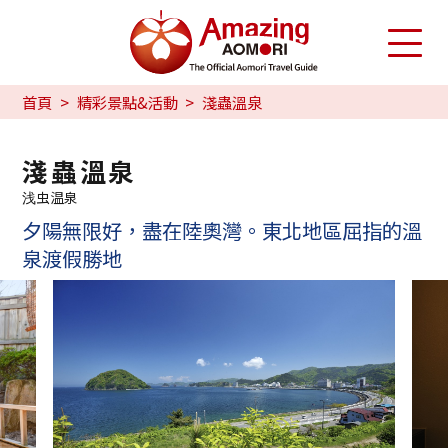
首頁
精彩景點&活動
淺蟲溫泉
淺蟲溫泉
浅虫温泉
夕陽無限好，盡在陸奧灣。東北地區屈指的溫
泉渡假勝地