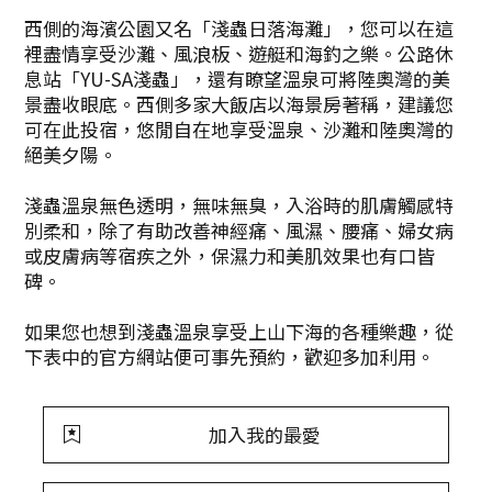
西側的海濱公園又名「淺蟲日落海灘」，您可以在這
裡盡情享受沙灘、風浪板、遊艇和海釣之樂。公路休
息站「YU-SA淺蟲」，還有瞭望溫泉可將陸奧灣的美
景盡收眼底。西側多家大飯店以海景房著稱，建議您
可在此投宿，悠閒自在地享受溫泉、沙灘和陸奧灣的
絕美夕陽。
淺蟲溫泉無色透明，無味無臭，入浴時的肌膚觸感特
別柔和，除了有助改善神經痛、風濕、腰痛、婦女病
或皮膚病等宿疾之外，保濕力和美肌效果也有口皆
碑。
如果您也想到淺蟲溫泉享受上山下海的各種樂趣，從
下表中的官方網站便可事先預約，歡迎多加利用。
加入我的最愛