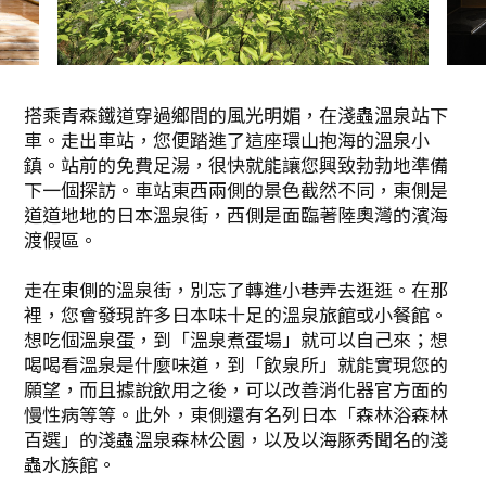
搭乘青森鐵道穿過鄉間的風光明媚，在淺蟲溫泉站下
車。走出車站，您便踏進了這座環山抱海的溫泉小
鎮。站前的免費足湯，很快就能讓您興致勃勃地準備
下一個探訪。車站東西兩側的景色截然不同，東側是
道道地地的日本溫泉街，西側是面臨著陸奧灣的濱海
渡假區。
走在東側的溫泉街，別忘了轉進小巷弄去逛逛。在那
裡，您會發現許多日本味十足的溫泉旅館或小餐館。
想吃個溫泉蛋，到「溫泉煮蛋場」就可以自己來；想
喝喝看溫泉是什麼味道，到「飲泉所」就能實現您的
願望，而且據說飲用之後，可以改善消化器官方面的
慢性病等等。此外，東側還有名列日本「森林浴森林
百選」的淺蟲溫泉森林公園，以及以海豚秀聞名的淺
蟲水族館。