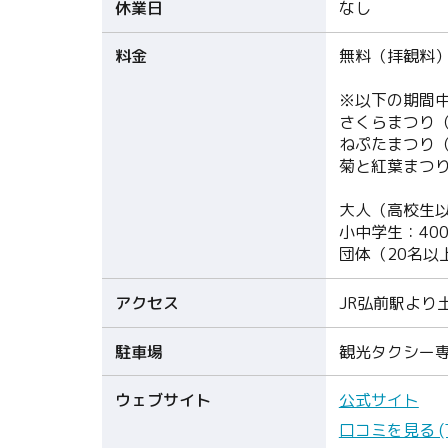
休業日
なし
料金
無料（拝観料
※以下の期間
さくらまつり（4
ねぷたまつり（8
菊と紅葉まつり（
大人（高校生以
小中学生：40
団体（20名以上
アクセス
JR弘前駅より
駐車場
観光タクシー
ウェブサイト
公式サイト
口コミを見る (Tri