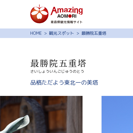
特集
HOME
観光スポット
最勝院五重塔
スポット・体験
モデルコース
最勝院五重塔
旅の予約
さいしょういんごじゅうのとう
観光ガイド
品格ただよう東北一の美塔
サイト内検索
行きたいリスト
動画ライブラリー
よくある質問