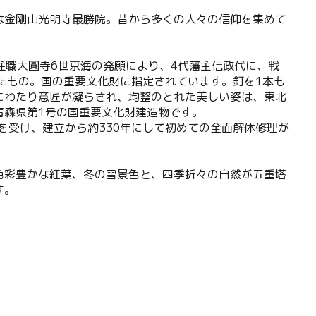
は金剛山光明寺最勝院。昔から多くの人々の信仰を集めて
の住職大圓寺6世京海の発願により、4代藩主信政代に、戦
たもの。国の重要文化財に指定されています。釘を1本も
部にわたり意匠が凝らされ、均整のとれた美しい姿は、東北
青森県第1号の国重要文化財建造物です。
害を受け、建立から約330年にして初めての全面解体修理が
色彩豊かな紅葉、冬の雪景色と、四季折々の自然が五重塔
す。