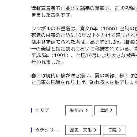
津軽真言宗五山並びに諸宗の筆頭で、正式名称
きました古刹です。
シンボルの五重塔は、寛文6年（1666）当時
死者の供養のために10年以上をかけて建立され
使用せず建てられた塔は、高さ約31.2m。細
一の美塔と指定説明において称讃されている、
平成3年（1991）、台風19号により大きな被
行われました。
春には境内に桜が咲き揃い、夏の新緑、秋には
と見事な風景を作り上げ、訪れる人を魅了しま
エリア
弘前市
津軽
カテゴリー
歴史・文化
寺院