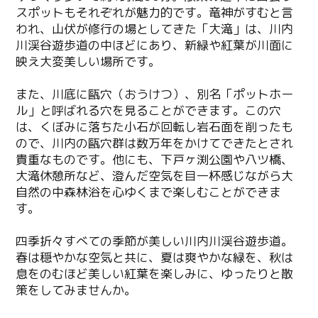
スポットもそれぞれが魅力的です。竜神がすむと言
われ、山伏が修行の場としてきた「大滝」は、川内
川渓谷遊歩道の中ほどにあり、新緑や紅葉が川面に
映え大変美しい場所です。
また、川底に甌穴（おうけつ）、別名「ポットホー
ル」と呼ばれる穴を見ることができます。この穴
は、くぼみに落ちた小石が回転し岩石面を削ったも
ので、川内の甌穴群は数万年をかけてできたとされ
貴重なものです。他にも、下戸ヶ渕公園や八ツ橋、
大滝休憩所など、澄んだ空気を目一杯感じながら大
自然の中森林浴を心ゆくまで楽しむことができま
す。
四季折々すべての季節が美しい川内川渓谷遊歩道。
春は穏やかな空気と共に、夏は爽やかな緑を、秋は
息をのむほど美しい紅葉を楽しみに、ゆったりと散
策をしてみませんか。