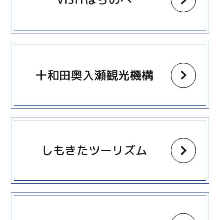
more
十和田奥入瀬観光機構
more
しもきたツーリズム
more