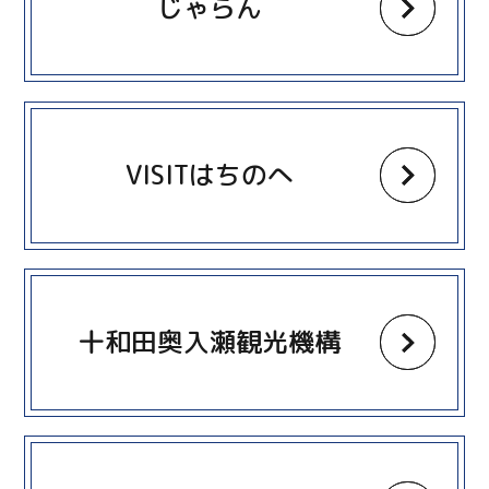
じゃらん
more
VISITはちのへ
more
十和田奥入瀬観光機構
more