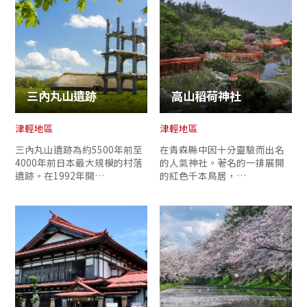
三內丸山遺跡
高山稻荷神社
津輕地區
津輕地區
三內丸山遺跡為約5500年前至
在青森縣中因十分靈驗而出名
4000年前日本最大規模的村落
的人氣神社。著名的一排展開
遺跡。在1992年開…
的紅色千本鳥居，…