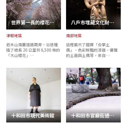
複製連結
世界第一長的櫻花街道
八戶市埋藏文化財中心 是川繩文館
津輕地區
南部地區
岩木山南麓道路兩旁，沿途種
這裡展示了國寶「合掌土
植了總長 20 公里共 6,500 株的
偶」、色彩鮮豔的漆器、優雅
「大山櫻花」…
的土器與土偶等，來自…
十和田市現代美術館
十和田市官廳街通‧駒街道