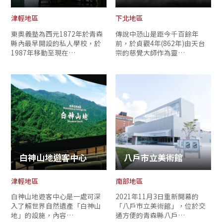
津輕地區
下北地區
東奧義塾為西元1872年於青森
傳說中恐山是距今千百餘年
縣內最早開設的私人學校，於
前，於貞觀4年(862年)由天台
1987年移動至現在…
宗的慈覺大師作為靈…
白神山地遊客中心
八戶市立美術館
津輕地區
南部地區
白神山地遊客中心是一處可深
2021年11月3日重新開幕的
入了解世界自然遺產「白神山
「八戶市立美術館」，位於交
地」的設施，內容…
通方便的青森縣八戶…