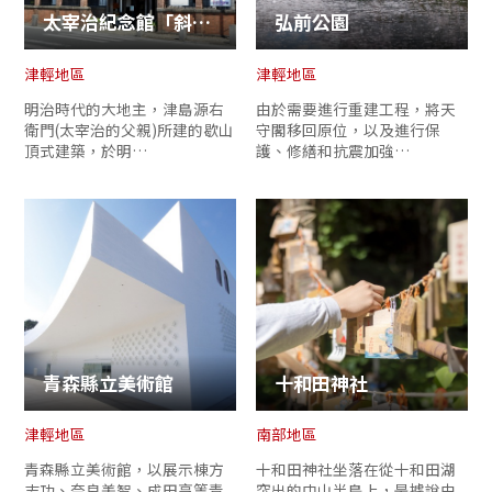
太宰治紀念館「斜陽館」
弘前公園
津輕地區
津輕地區
明治時代的大地主，津島源右
由於需要進行重建工程，將天
衛門(太宰治的父親)所建的歇山
守閣移回原位，以及進行保
頂式建築，於明…
護、修繕和抗震加強…
青森縣立美術館
十和田神社
津輕地區
南部地區
青森縣立美術館，以展示棟方
十和田神社坐落在從十和田湖
志功、奈良美智、成田亨等青
突出的中山半島上，是據說由