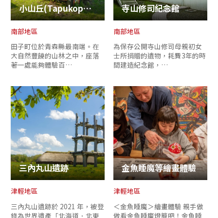
小山丘(Tapukopu)創遊村
寺山修司紀念館
南部地區
南部地區
田子町位於青森縣最南端。在
為保存公開寺山修司母親初女
大自然豐饒的山林之中，座落
士所捐贈的遺物，耗費3年的時
著一處能夠體驗百…
間建造紀念館，…
三內丸山遺跡
金魚睡魔等繪畫體驗
津輕地區
津輕地區
三內丸山遺跡於 2021 年，被登
＜金魚睡魔＞繪畫體驗 親手做
錄為世界遺產「北海道．北東
做看金魚睡魔燈籠吧！金魚睡