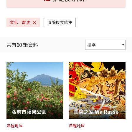
文化．歷史
清除搜尋條件
共有
60
筆資料
排序
熱門度
更新時間
最近地點
弘前市蘋果公園
睡魔之家 Wa Rasse
津輕地區
津輕地區