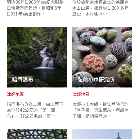
明治39年(1906年)為紀念戰勝
位於被喻為津輕富士的美麗岩
日俄戰爭而建造，到昭和6年
木山山麓，擁有約 1,200 多年
(1931年)為止都作…
歷史，木材係採…
暗門瀑布
弘前小巾研究所
津輕地區
津輕地區
暗門瀑布分為三段，由上而下
津輕小巾刺繡，從江戶時代的
為位於42公尺的「第一瀑
「刺子繡」衍生而來。所謂刺
布」、37公尺處的「第…
子繡，是指當時的…