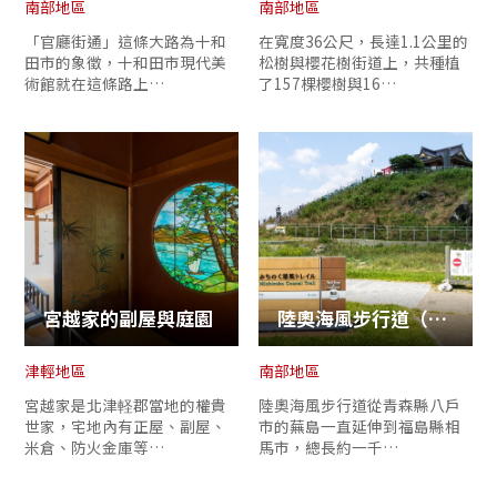
南部地區
南部地區
「官廳街通」這條大路為十和
在寬度36公尺，長達1.1公里的
田市的象徵，十和田市現代美
松樹與櫻花樹街道上，共種植
術館就在這條路上…
了157棵櫻樹與16…
宮越家的副屋與庭園
陸奧海風步行道（種差海岸區間）
津輕地區
南部地區
宮越家是北津軽郡當地的權貴
陸奧海風步行道從青森縣八戶
世家，宅地內有正屋、副屋、
市的蕪島一直延伸到福島縣相
米倉、防火金庫等…
馬市，總長約一千…