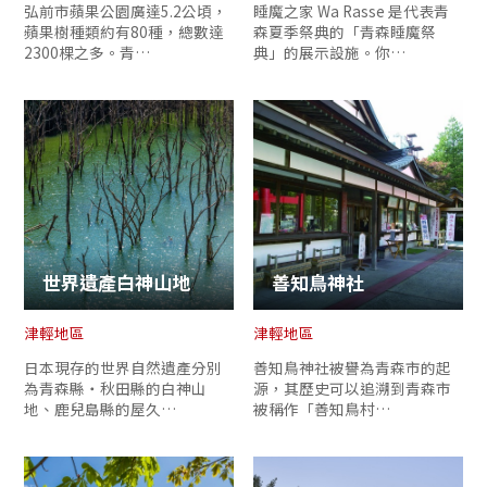
弘前市蘋果公園廣達5.2公頃，
睡魔之家 Wa Rasse 是代表青
蘋果樹種類約有80種，總數達
森夏季祭典的「青森睡魔祭
2300棵之多。青…
典」的展示設施。你…
世界遺產白神山地
善知鳥神社
津輕地區
津輕地區
日本現存的世界自然遺產分別
善知鳥神社被譽為青森市的起
為青森縣‧秋田縣的白神山
源，其歷史可以追溯到青森市
地、鹿兒島縣的屋久…
被稱作「善知鳥村…