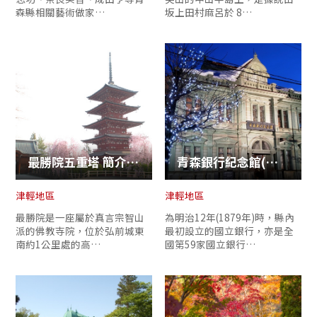
森縣相關藝術做家…
坂上田村麻呂於 8…
最勝院五重塔 簡介 【簡介】 最勝院是一座屬於真言宗智山派的…
青森銀行紀念館(舊第五十九銀行本行)
津輕地區
津輕地區
最勝院是一座屬於真言宗智山
為明治12年(1879年)時，縣內
派的佛教寺院，位於弘前城東
最初設立的國立銀行，亦是全
南約1公里處的高…
國第59家國立銀行…