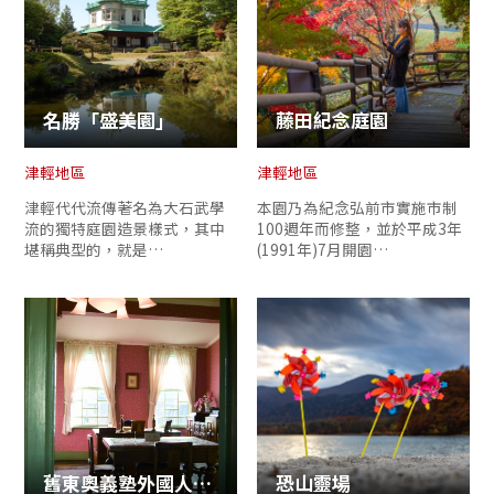
名勝「盛美園」
藤田紀念庭園
津輕地區
津輕地區
津輕代代流傳著名為大石武學
本園乃為紀念弘前市實施市制
流的獨特庭園造景樣式，其中
100週年而修整，並於平成3年
堪稱典型的，就是…
(1991年)7月開園…
舊東奧義塾外國人教師館
恐山靈場