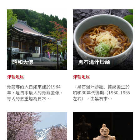
昭和大佛
黑石湯汁炒麵
津輕地區
津輕地區
青龍寺的大日如來建於1984
「黑石湯汁炒麵」據說誕生於
年，是日本最大的青銅坐像。
昭和30年代後期（1960-1965
寺內的五重塔為日本…
左右），由黑石市…
Twitter分享
Facebook分享