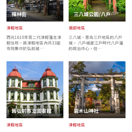
禪林街
三八城公園/八戶城跡
津輕地區
南部地區
西元1610年第二代津輕籓主津
三八城，意為三戶地區的八戶
輕信枚，將津輕地區內共33座
城。 八戶城是江戶時代八戶藩
寺院集中於弘前城…
的政治中心，但…
舊弘前市立圖書館
岩木山神社
津輕地區
津輕地區