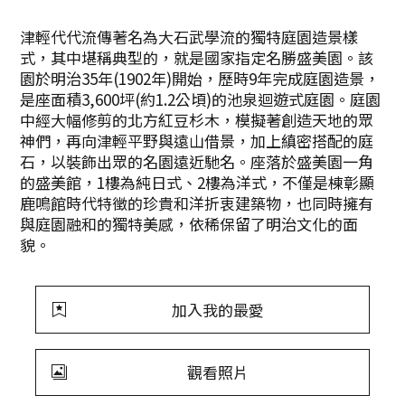
津輕代代流傳著名為大石武學流的獨特庭園造景樣
式，其中堪稱典型的，就是國家指定名勝盛美園。該
園於明治35年(1902年)開始，歷時9年完成庭園造景，
是座面積3,600坪(約1.2公頃)的池泉迴遊式庭園。庭園
中經大幅修剪的北方紅豆杉木，模擬著創造天地的眾
神們，再向津輕平野與遠山借景，加上縝密搭配的庭
石，以裝飾出眾的名園遠近馳名。座落於盛美園一角
的盛美館，1樓為純日式、2樓為洋式，不僅是棟彰顯
鹿鳴館時代特徵的珍貴和洋折衷建築物，也同時擁有
與庭園融和的獨特美感，依稀保留了明治文化的面
貌。
加入我的最愛
觀看照片