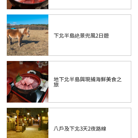
下北半島絶景兜風2日遊
地下北半島與現捕海鮮美食之
旅
八戶及下北3天2夜路線