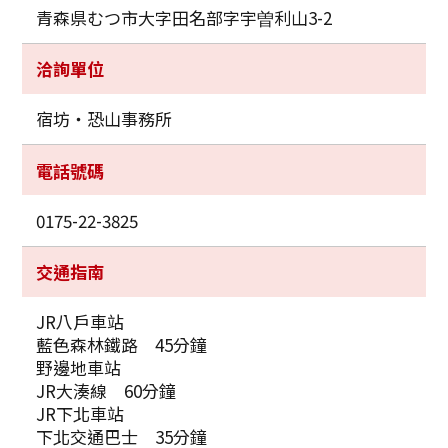
青森県むつ市大字田名部字宇曽利山3-2
洽詢單位
宿坊‧恐山事務所
電話號碼
0175-22-3825
交通指南
JR八戶車站
藍色森林鐵路 45分鐘
野邊地車站
JR大湊線 60分鐘
JR下北車站
下北交通巴士 35分鐘