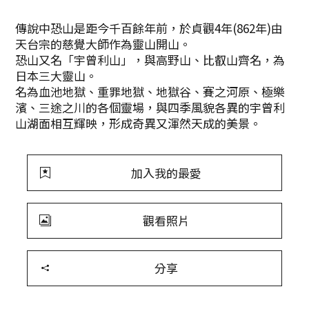
傳說中恐山是距今千百餘年前，於貞觀4年(862年)由
天台宗的慈覺大師作為靈山開山。
恐山又名「宇曾利山」，與高野山、比叡山齊名，為
日本三大靈山。
名為血池地獄、重罪地獄、地獄谷、賽之河原、極樂
濱、三途之川的各個靈場，與四季風貌各異的宇曾利
山湖面相互輝映，形成奇異又渾然天成的美景。
加入我的最愛
觀看照片
分享