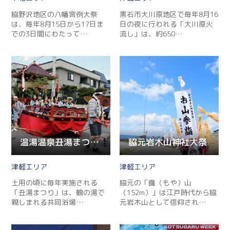
脇野沢地区の八幡宮例大祭
黒石市大川原地区で毎年8月16
は、毎年8月15日から17日ま
日の夜に行われる「大川原火
Twitter
での3日間にわたって…
流し」は、約650…
Facebook
Line
Copy URL
温湯温泉丑湯まつり
脇元岩木山神社大祭
津軽
津軽
土用の頃に毎年実施される
脇元の「靄（もや）山
「丑湯まつり」は、鶴の湯で
（152m）」は江戸時代から脇
親しまれる共同浴場…
元岩木山として信仰され…