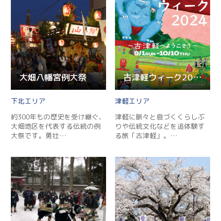
大畑八幡宮例大祭
古津軽ウィーク2024
下北
津軽
約300年もの歴史を受け継ぐ、
津軽に脈々と息づくくらしぶ
大畑地区を代表する伝統の例
りや伝統文化などを追体験す
大祭です。勇壮…
る旅「古津軽」。…