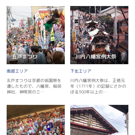
五戸まつり
川内八幡宮例大祭
南部
下北
五戸まつりは京都の祇園祭を
川内八幡宮例大祭は、正徳元
遷したもので、八幡宮、稲荷
年（1711年）の記録にさかの
神社、神明宮の三…
ぼる300年以上の…