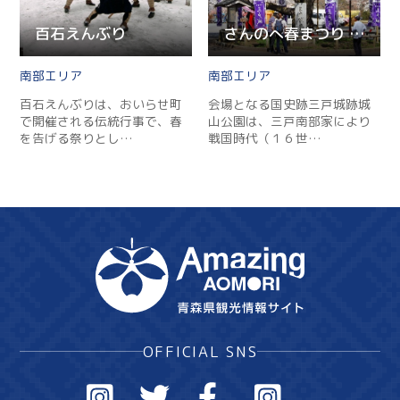
百石えんぶり
さんのへ春まつり 2025
南部
南部
百石えんぶりは、おいらせ町
会場となる国史跡三戸城跡城
で開催される伝統行事で、春
山公園は、三戸南部家により
を告げる祭りとし…
戦国時代（１６世…
OFFICIAL SNS