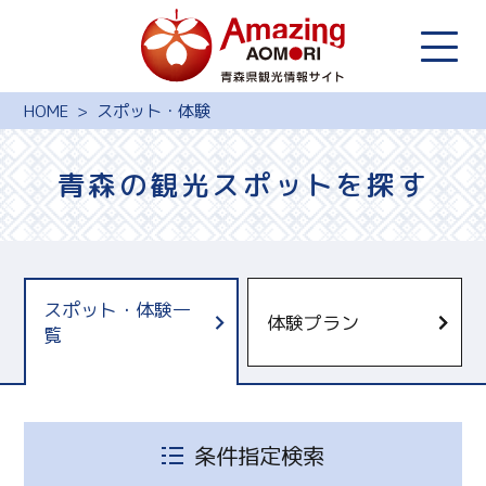
HOME
スポット・体験
青森の観光スポットを探す
スポット・体験一
体験プラン
覧
青森県観光国際交流機構
十和田奥入瀬観光機構
しもきたツーリズム
条件指定検索