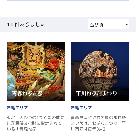
14
件ありました
並び順
人気順
更新順
現在地から近い順
青森ねぶた祭
平川ねぷたまつり
津軽
津軽
東北三大祭りの1つで国の重要
青森県津軽地方の夏の風物詩
無形民俗文化財に指定されて
といえば、ねぷたまつり。平
いる「青森ねぶ…
川市では毎年8月2…