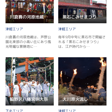
川倉賽の河原地蔵尊例大祭
黒石こみせまつり
津軽
津軽
川倉賽の河原地蔵は、芦野公
毎年9月中旬に黒石市で開催さ
園北東部の小高い丘にあり風
れる「黒石こみせまつり」
光明媚な景勝地に…
は、江戸時代から…
脇野沢八幡宮例大祭
大川原火流し
下北
津軽