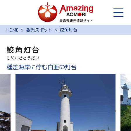
HOME
観光スポット
鮫角灯台
鮫角灯台
さめかどとうだい
種差海岸に佇む白亜の灯台