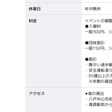
休業日
年中無休
料金
イベントの観
●入館料
一般300円、
●団体割引
一般150円、
●割引
・障がい者手
・安全運転者カ
・65歳以上の
※年齢の確認
アクセス
⚫︎車の場合
・八戸中心市街
・青森駅前から