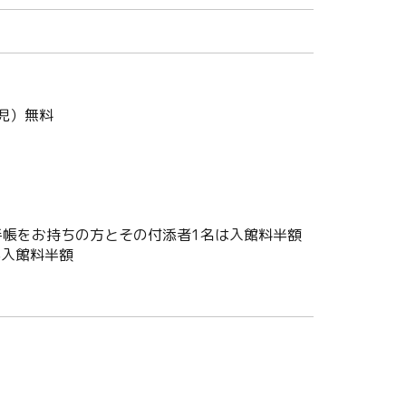
学児）無料
帳をお持ちの方とその付添者1名は入館料半額
が入館料半額