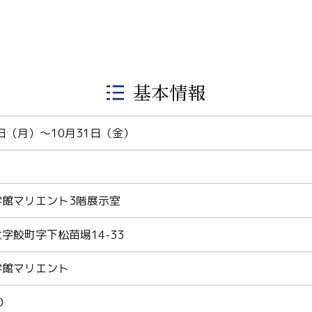
基本情報
9日（月）～10月31日（金）
学館マリエント3階展示室
字鮫町字下松苗場14-33
学館マリエント
0