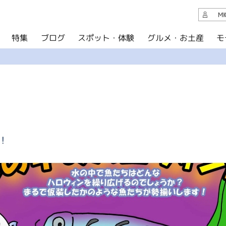
観光案内
M
スポット・体験
グルメ・お土産
モ
ブログ
特集
ブログ
グルメ・お土産
イベント
アクセス
このサイトについて
！
共有
写真ライブラリー
パンフレットダウンロード
運営組織について