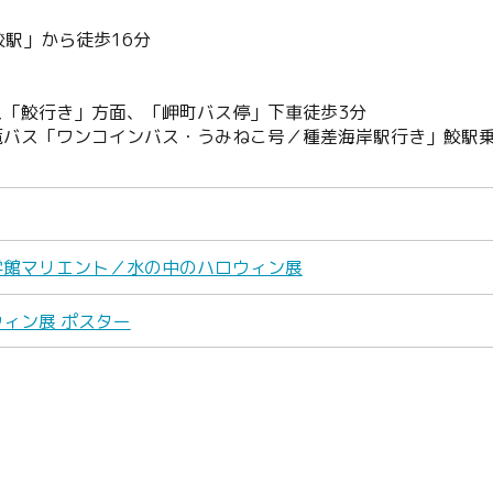
Facebook
鮫駅」から徒歩16分
Line
Copy URL
ス「鮫行き」方面、「岬町バス停」下車徒歩3分
覧バス「ワンコインバス・うみねこ号／種差海岸駅行き」鮫駅
学館マリエント／水の中のハロウィン展
ィン展 ポスター