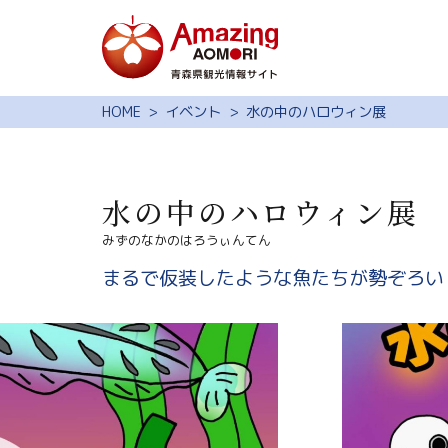
特集
HOME
イベント
水の中のハロウィン展
スポット・体験
モデルコース
水の中のハロウィン展
旅の予約
みずのなかのはろうぃんてん
観光ガイド
まるで仮装したような魚たちが勢ぞろい
サイト内検索
行きたいリスト
動画ライブラリー
よくある質問