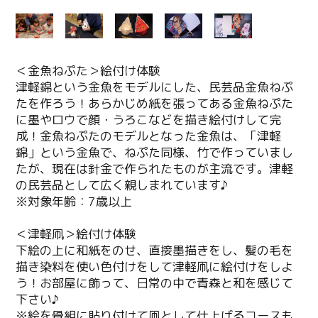
＜金魚ねぷた＞絵付け体験
津軽錦という金魚をモデルにした、民芸品金魚ねぷ
たを作ろう！あらかじめ紙を張ってある金魚ねぷた
に墨やロウで顔・うろこなどを描き絵付けして完
成！金魚ねぷたのモデルとなった金魚は、「津軽
錦」という金魚で、ねぷた同様、竹で作っていまし
たが、現在は針金で作られたものが主流です。津軽
の民芸品として広く親しまれています♪
※対象年齢：7歳以上
＜津軽凧＞絵付け体験
下絵の上に和紙をのせ、直接墨描きをし、髪の毛を
描き染料を使い色付けをして津軽凧に絵付けをしよ
う！お部屋に飾って、日常の中で青森と和を感じて
下さい♪
※絵を骨組に貼り付けて凧として仕上げるコースも