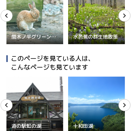
間木ノ平グリーンパーク
水芭蕉の群生地散策
このページを見ている人は、
こんなページも見ています
道の駅虹の湖
十和田湖