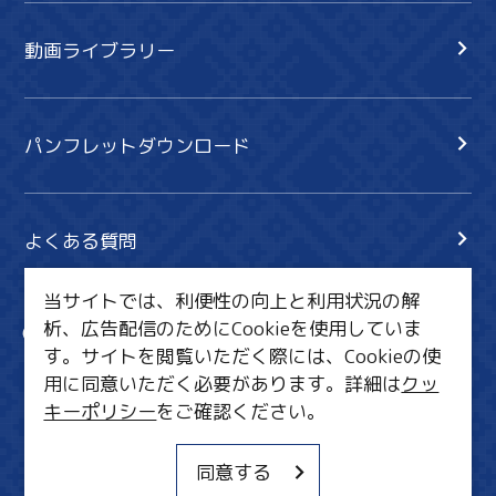
動画ライブラリー
パンフレットダウンロード
よくある質問
当サイトでは、利便性の向上と利用状況の解
析、広告配信のためにCookieを使用していま
サイト内検索
共有
す。サイトを閲覧いただく際には、Cookieの使
行きたいリスト
用に同意いただく必要があります。詳細は
クッ
キーポリシー
をご確認ください。
MICE・教育・観光事業者の皆様へ
サイトポリシー
同意する
関連リンク集