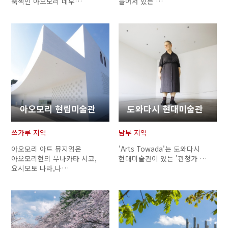
축젝인 아오모리 네부…
늘어서 있는 …
아오모리 현립미술관
도와다시 현대미술관
쓰가루 지역
남부 지역
아오모리 아트 뮤지엄은
'Arts Towada'는 도와다시
아오모리현의 무나카타 시코,
현대미술관이 있는 '관청가 …
요시모토 나라,나…