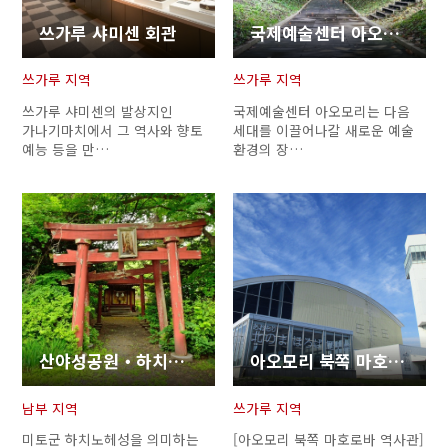
링크 복사
쓰가루 샤미센 회관
국제예술센터 아오모리
쓰가루 지역
쓰가루 지역
쓰가루 샤미센의 발상지인
국제예술센터 아오모리는 다음
가나기마치에서 그 역사와 향토
세대를 이끌어나갈 새로운 예술
예능 등을 만…
환경의 장…
산야성공원・하치노헤성터
아오모리 북쪽 마호로바 역사관
남부 지역
쓰가루 지역
미토군 하치노헤성을 의미하는
[아오모리 북쪽 마호로바 역사관]