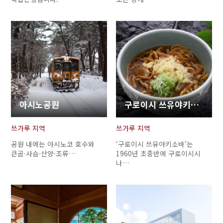
아시노공원
구로이시 쓰유야키소바
쓰가루 지역
쓰가루 지역
공원 내에는 아시노코 호수와
‘구로이시 쓰유야키소바’는
큰곰·사슴·산양·조류…
1960년 초중반에 구로이시시
나…