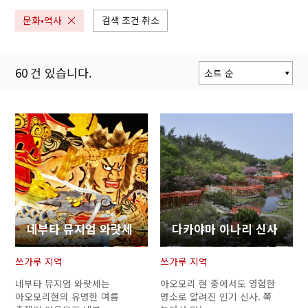
문화•역사
검색 조건 취소
60
건 있습니다.
소트 순
인기 순
갱신 순
현재위치로부터
거리 순
네부타 뮤지엄 와랏세
다카야마 이나리 신사
쓰가루 지역
쓰가루 지역
네부타 뮤지엄 와랏세는
아오모리 현 중에서도 영험한
아오모리현의 유명한 여름
명소로 알려진 인기 신사. 쭉