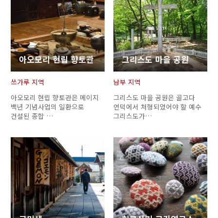
아오모리 현립 향토관
그리스도 마을 공원
쓰가루 지역
남부 지역
아오모리 현립 향토관은 메이지
그리스도 마을 공원은 골고다
백년 기념사업의 일환으로
언덕에서 처형되었어야 할 예수
건설된 종합 …
그리스도가…