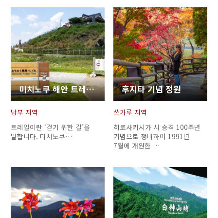
미치노쿠 해안 트레일(다네사시 해안 구간)
후지타 기념 정원
남부 지역
쓰가루 지역
트레일이란 ‘걷기 위한 길’을
히로사키시가 시 승격 100주년
말합니다. 미치노쿠…
기념으로 정비하여 1991년
7월에 개원한 …