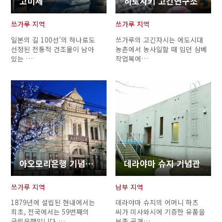
고미세
히로사키 고긴연구소
쓰가루 지역
쓰가루 지역
일본의 길 100선’의 하나로도
쓰가루의 고긴자시는 에도시대
선정된 전통적 건조물이 남아
농촌에서 농사일할 때 입던 삼베
있는 …
작업복에…
아오모리은행 기념관(구 다이고주쿠은행 본점)
데라야마 슈지 기념관
쓰가루 지역
남부 지역
1879년에 설립된 현내에서는
데라야마 슈지의 어머니 하츠
최초, 전국에서는 59번째의
씨가 미사와시에 기증한 유품을
국립은행입니다.…
보존 공개…