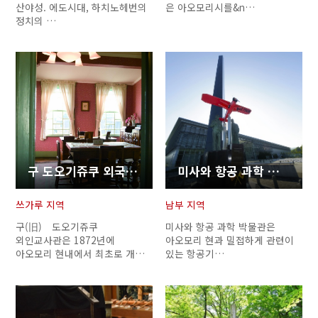
산야성. 에도시대, 하치노헤번의
은 아오모리시를&n…
정치의 …
구 도오기쥬쿠 외국인교사관
미사와 항공 과학 박물관
쓰가루 지역
남부 지역
구(旧) 도오기쥬쿠
미사와 항공 과학 박물관은
외인교사관은 1872년에
아오모리 현과 밀접하게 관련이
아오모리 현내에서 최초로 개…
있는 항공기…