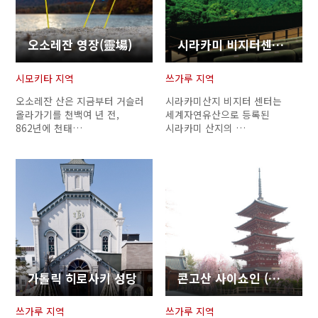
오소레잔 영장(靈場)
시라카미 비지터센터 (Shirakami Sanchi Visitor Center)
시모키타 지역
쓰가루 지역
오소레잔 산은 지금부터 거슬러
시라카미산지 비지터 센터는
올라가기를 천백여 년 전,
세계자연유산으로 등록된
862년에 천태…
시라카미 산지의 …
가톨릭 히로사키 성당
콘고산 사이쇼인 (金剛山 最勝院)
쓰가루 지역
쓰가루 지역