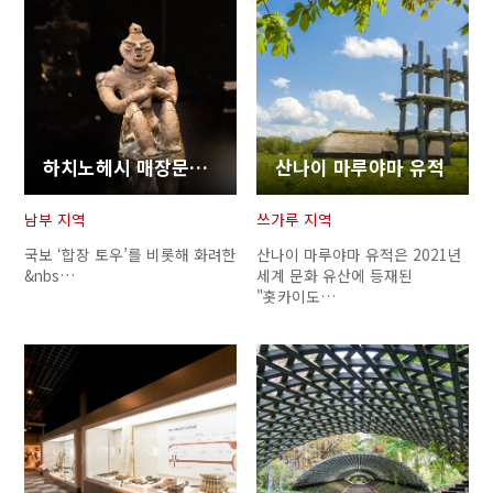
하치노헤시 매장문화재센터 고레카와 조몬관
산나이 마루야마 유적
남부 지역
쓰가루 지역
국보 ‘합장 토우’를 비롯해 화려한
산나이 마루야마 유적은 2021년
&nbs…
세계 문화 유산에 등재된
"홋카이도…
Twitter에 공유
Facebook에 공유