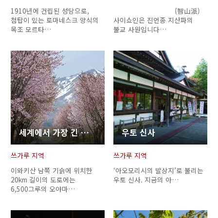
1910년에 건립된 성당으로,
(智山派)
첨탑이 있는 로마네스크 양식의
사이쇼인은 진언종 지산파의
목조 모르타…
불교 사원입니다…
세계에서 가장 긴 벚꽃길
우토 신사
쓰가루 지역
쓰가루 지역
이와키산 남쪽 기슭에 위치한
‘아오모리시의 발상지’로 불리는
20km 길이의 도로에는
우토 신사. 지금의 아…
6,500그루의 오야마…