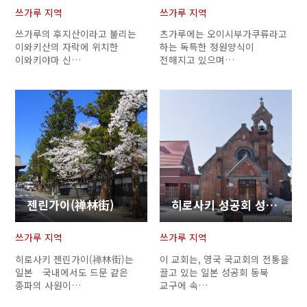
쓰가루 지역
쓰가루 지역
쓰가루의 후지산이라고 불리는
츠가루에는 오이시부가쿠류라고
이와키산의 자락에 위치한
하는 독특한 정원양식이
이와키야마 신…
전해지고 있으며…
젠린가이(禅林街)
히로사키 성공회 성공회 승천교회
쓰가루 지역
쓰가루 지역
히로사키 젠린가이(禅林街)는
이 교회는, 영국 국교회의 전통을
일본 국내에서도 드문 같은
끌고 있는 일본 성공회 동북
종파의 사원이…
교구에 속…