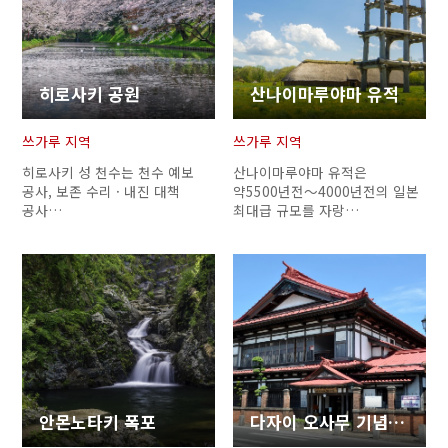
히로사키 공원
산나이마루야마 유적
쓰가루 지역
쓰가루 지역
히로사키 성 천수는 천수 예보
산나이마루야마 유적은
공사, 보존 수리 · 내진 대책
약5500년전～4000년전의 일본
공사…
최대급 규모를 자랑…
안몬노타키 폭포
다자이 오사무 기념관 ‘샤요칸’