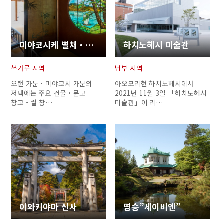
미야코시케 별채・정원
하치노헤시 미술관
쓰가루 지역
남부 지역
오랜 가문・미야코시 가문의
아오모리현 하치노헤시에서
저택에는 주요 건물・문고
2021년 11월 3일 「하치노헤시
창고・쌀 창…
미술관」이 리…
이와키야마 신사
명승”세이비엔”