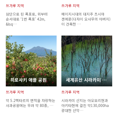
쓰가루 지역
쓰가루 지역
삼단으로 된 폭포로, 위부터
메이지시대의 대지주 츠시마
순서대로 ‘1번 폭포’ 42m,
겐에몬(다자이 오사무의 아버지)
&lsq…
이 건축한 …
히로사키 애플 공원
세계유산 시라카미 산지
쓰가루 지역
쓰가루 지역
약 5.2헥타르의 면적을 자랑하는
시라카미 산지는 아오모리현과
사과공원에는 무려 약 80종, …
아키타현에 걸친 약130,000ha
광대한 산악…