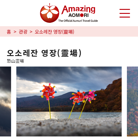
홈
관광
오소레잔 영장(靈場)
오소레잔 영장(靈場)
恐山霊場