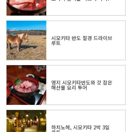
시모키타 반도 절경 드라이브
루트
영지 시모키타반도와 갓 잡은
해산물 요리 투어
하치노헤, 시모키타 2박 3일