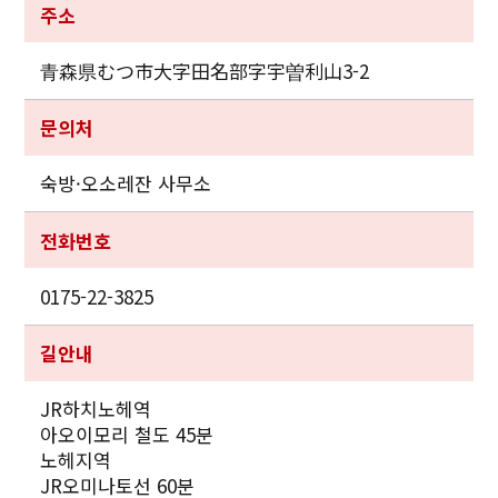
주소
青森県むつ市大字田名部字宇曽利山3-2
문의처
숙방·오소레잔 사무소
전화번호
0175-22-3825
길안내
JR하치노헤역
아오이모리 철도 45분
노헤지역
JR오미나토선 60분