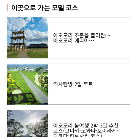
이곳으로 가는 모델 코스
아오모리 조몬을 둘러싼～
아오모리 에리어～
역사탐방 2일 루트
아오모리 봄여행 2박 3일 추천
코스(코마키·도와다·오이라세·
핫코다·히로사키 코스)