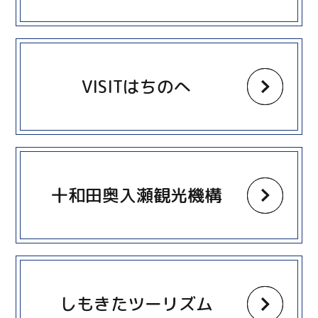
more
VISITはちのへ
more
十和田奥入瀬観光機構
more
しもきたツーリズム