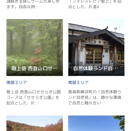
謎解き宝探しゲームが楽しめ
「フォレストピア階上」を起
ます。自由な時…
点とした、片道4…
階上岳 西登山口せせらぎ公園コース
自然体験ランド自然苑
南部
南部
階上岳 西登山口せせらぎ公園
青森県横浜町の「自然体験ラ
コースは「せせらぎ公園」を
ンド自然苑」は、静かな環境
起点とした、片…
で自然と触れ合い…