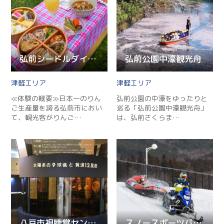
弘前シードルダイニング
弘前公園中濠観光舟
津軽
津軽
≪体験の概要≫日本一のりん
弘前公園の中濠をゆったりと
ご生産量を誇る弘前市におい
巡る「弘前公園中濠観光舟」
て、観光客がりんご…
は、弘前さくらま…
八戸市視聴覚センター 児童科学館
スノースポーツパーク青い森