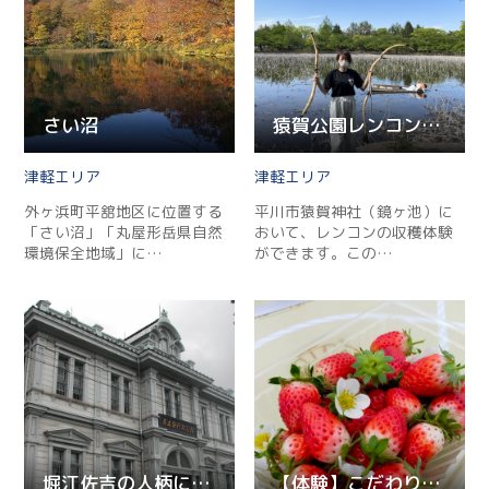
さい沼
猿賀公園レンコン掘り体験
津軽
津軽
外ヶ浜町平舘地区に位置する
平川市猿賀神社（鏡ヶ池）に
「さい沼」「丸屋形岳県自然
おいて、レンコンの収穫体験
環境保全地域」に…
ができます。この…
堀江佐吉の人柄に触れる旅
【体験】こだわりの”夏秋イチゴ”フルーツピッキング