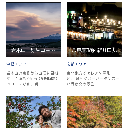
岩木山 弥生コース登山道
八戸屋形船 新井田丸
津軽
南部
岩木山の東側から山頂を目指
東北地方ではレアな屋形
す、片道約7.6km（約5時間）
船。 漁船やスーパータンカー
のコースです。岩…
が行き交う景色…