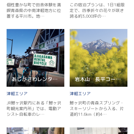
個性豊かな町で田舎体験を満
この宿泊プランは、1日1組限
喫青森県の中南津軽地方に位
定で、四季折々の花々が咲き
置する平川市。地…
誇る約3,000坪の…
あじがさわレンタサイクル
岩木山 長平コース登山道
津軽
津軽
JR鰺ヶ沢駅内にある「鰺ヶ沢
鯵ヶ沢町の青森スプリング・
町観光案内所」では、電動ア
スキーリゾートから入る、片
シスト自転車のレ…
道約11.6km（約4…