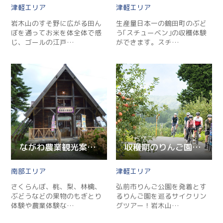
津軽
津軽
岩木山のすそ野に広がる田ん
生産量日本一の鶴田町のぶど
ぼを通ってお米を体全体で感
う｢スチューベン｣の収穫体験
じ、ゴールの江戸…
ができます。スチ…
ながわ農業観光案内所
収穫期のりんご園を巡るサイクリングツアー 相馬エリアコース
南部
津軽
さくらんぼ、桃、梨、林檎、
弘前市りんご公園を発着とす
ぶどうなどの果物のもぎとり
るりんご園を巡るサイクリン
体験や農業体験な…
グツアー！岩⽊⼭…