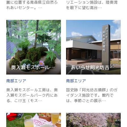
麓に位置する青森県立自然ふ
リエーション施設は、陸奥湾
れあいセンター。…
を眼下に望む高台…
奥入瀬モスボール工房
おいらせ阿光坊古墳館
南部
南部
奥入瀬モスボール工房は、奥
国史跡「阿光坊古墳群」のガ
入瀬モスボールパーク内にあ
イダンス施設です。館内で
る、こけ玉（モス…
は、季節ごとの展示…