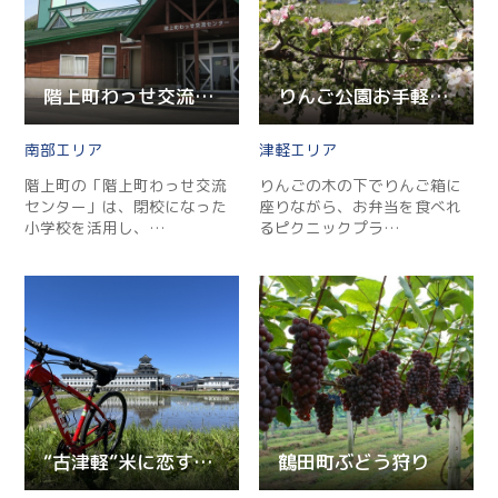
階上町わっせ交流センター
りんご公園お手軽ピクニックプラン
南部
津軽
階上町の「階上町わっせ交流
りんごの木の下でりんご箱に
センター」は、閉校になった
座りながら、お弁当を食べれ
小学校を活用し、…
るピクニックプラ…
“古津軽”米に恋するポタリング
鶴田町ぶどう狩り