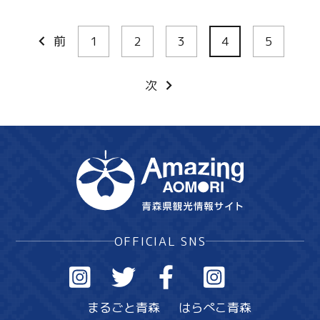
前
1
2
3
4
5
次
OFFICIAL SNS
まるごと青森
はらぺこ青森