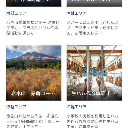
南部
津軽
八戸市視聴覚センター 児童科
スノーモビルを中心としたス
学館は、プラネタリウムや体
ノーアクティビティを楽しめ
験活動を通して…
る、冬限定のレジ…
岩木山 赤倉コース登山道
生ハム作り体験【生ハム塾】
津軽
津軽
赤倉山神社から入る、片道約
小学校の廃校を利用し生ハム
5.3km（約4時間30分）のコー
を作るおおわに自然村生ハム
スです。「三十三…
工房。通年窓を開…