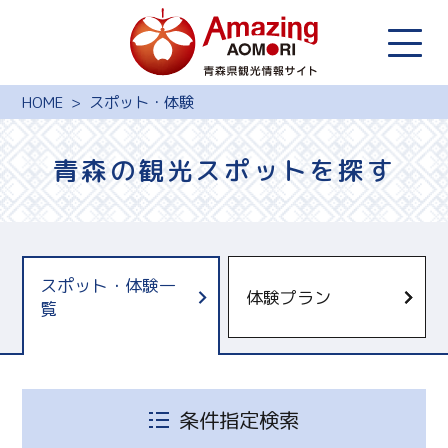
HOME
スポット・体験
青森の観光スポットを探す
スポット・体験一
体験プラン
覧
青森県観光国際交流機構
十和田奥入瀬観光機構
しもきたツーリズム
条件指定検索