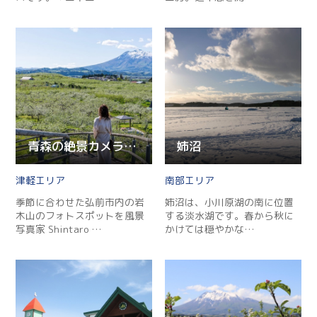
青森の絶景カメラマンと行く岩木山フォトスポットツアー
姉沼
津軽
南部
季節に合わせた弘前市内の岩
姉沼は、小川原湖の南に位置
木山のフォトスポットを風景
する淡水湖です。春から秋に
写真家 Shintaro …
かけては穏やかな…