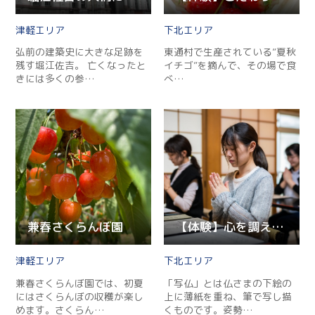
津軽
下北
弘前の建築史に大きな足跡を
東通村で生産されている”夏秋
残す堀江佐吉。 亡くなったと
イチゴ”を摘んで、その場で食
きには多くの参…
べ…
兼春さくらんぼ園
【体験】心を調える“写仏”アート
津軽
下北
兼春さくらんぼ園では、初夏
「写仏」とは仏さまの下絵の
にはさくらんぼの収穫が楽し
上に薄紙を重ね、筆で写し描
めます。さくらん…
くものです。姿勢…