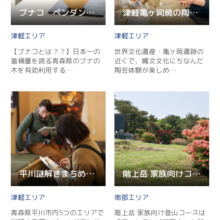
ブナコ ペンダントランプシェードを作ろう！〈１日コース〉
津軽亀ヶ岡焼の陶芸教室
津軽
津軽
【ブナコとは？？】日本一の
世界文化遺産・亀ヶ岡遺跡の
蓄積量を誇る青森県のブナの
近くで、縄文文化にちなんだ
木を有効利用する…
陶芸体験が楽しめ…
平川謎解きまちめぐり（謎解き宝探しゲーム）
階上岳 家族向けコース
津軽
南部
青森県平川市内5つのエリアで
階上岳 家族向け登山コースは