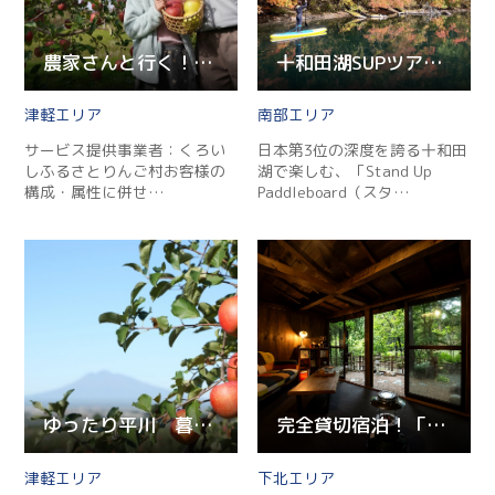
Twitter
農家さんと行く！りんご収穫体験とオリジナルりんごジャム作り…
十和田湖SUPツアー・紅葉SUPツアー
Facebook
津軽
南部
Line
サービス提供事業者：くろい
日本第3位の深度を誇る十和田
しふるさとりんご村お客様の
湖で楽しむ、「Stand Up
Copy URL
構成・属性に併せ…
Paddleboard（スタ…
ゆったり平川 暮らし体験
完全貸切宿泊！「おおま宿坊 普賢院」での"スロー寺ライフ"プ…
津軽
下北