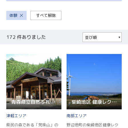
体験
すべて解除
172
件ありました
並び順
人気順
更新順
現在地から近い順
青森県立自然ふれあいセンター
柴崎地区 健康レクリエーション施設
津軽
南部
県民の森である「梵珠山」の
野辺地町の柴崎地区健康レク