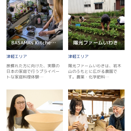
BASAMA's Kitchen – 郷土料理体験
陽光ファームいわき
津軽
津軽
旅慣れた方に向けた、実際の
陽光ファームいわきは、岩木
日本の家庭で行うプライベー
山のふもとに広がる農園で
トな家庭料理体験…
す。農薬・化学肥料…